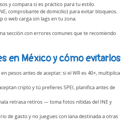
os y compara si es práctico para tu estilo.
NE, comprobante de domicilio) para evitar bloqueos.
p o web carga sin lags en tu zona.
e una sección con errores comunes que te recomiendo
s en México y cómo evitarlos
to en pesos antes de aceptar; si el WR es 40×, multiplica
aceptan cripto y tú prefieres SPEI, planifica antes de
la retrasa retiros — toma fotos nítidas del INE y
iario de gasto y no juegues con lana destinada a otras