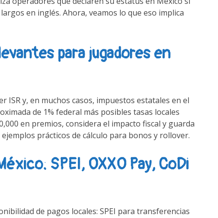
oriza operadores que declaren su estatus en México si
casino utan svensk licens
s largos en inglés. Ahora, veamos lo que eso implica
review
Uncategorized
evantes para jugadores en
Log in
Entries feed
Comments feed
er ISR y, en muchos casos, impuestos estatales en el
WordPress.org
oximada de 1% federal más posibles tasas locales
0,000 en premios, considera el impacto fiscal y guarda
ejemplos prácticos de cálculo para bonos y rollover.
México: SPEI, OXXO Pay, CoDi
onibilidad de pagos locales: SPEI para transferencias