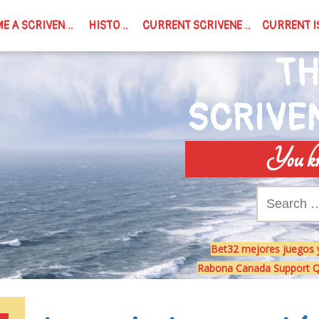
 A SCRIVENER!
HISTORY
CURRENT SCRIVENERS
CURRENT IS
TH
SCRIVE
You kno
Search
for:
Bet32 mejores juegos y 
Rabona Canada Support Qua
1X Bonusse 