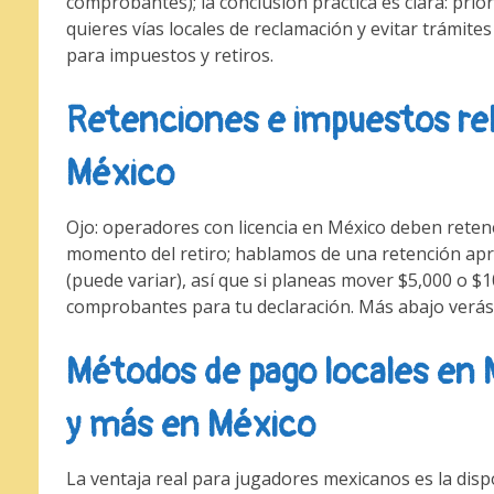
comprobantes); la conclusión práctica es clara: pri
quieres vías locales de reclamación y evitar trámite
para impuestos y retiros.
Retenciones e impuestos rel
México
Ojo: operadores con licencia en México deben reten
momento del retiro; hablamos de una retención apr
(puede variar), así que si planeas mover $5,000 o $1
comprobantes para tu declaración. Más abajo verás 
Métodos de pago locales en 
y más en México
La ventaja real para jugadores mexicanos es la disp