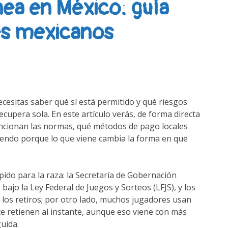
ea en México: guía
und Aktionen (DE): Ein neutraler Praxis-Guide
ner’s Guide to Mobile Payments, Trust Signals, and Value
res mexicanos
Assessment
August 2026
July 2026
June 2026
necesitas saber qué sí está permitido y qué riesgos
May 2026
ecupera sola. En este artículo verás, de forma directa
April 2026
ncionan las normas, qué métodos de pago locales
eyendo porque lo que viene cambia la forma en que
March 2026
February 2026
January 2026
pido para la raza: la Secretaría de Gobernación
December 2025
bajo la Ley Federal de Juegos y Sorteos (LFJS), y los
November 2025
los retiros; por otro lado, muchos jugadores usan
October 2025
te retienen al instante, aunque eso viene con más
September 2025
guida.