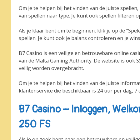
Om je te helpen bij het vinden van de juiste spellen
van spellen naar type. Je kunt ook spellen filteren 
Als je klaar bent om te beginnen, klik je op de “Spe
spellen. Je kunt ook je balans controleren en je wins
B7 Casino is een veilige en betrouwbare online casi
van de Malta Gaming Authority. De website is ook SS
veilig worden overgebracht.
Om je te helpen bij het vinden van de juiste inform
klantenservice die beschikbaar is 24 uur per dag, 7
B7 Casino – Inloggen, Wel
250 FS
Als je op zoek bent naar een betrouwbare en veilige