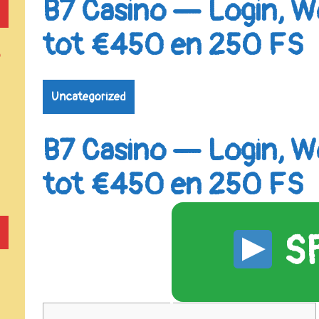
B7 Casino — Login, 
1X Bonusse 
BSB 007 in AU: A Begin
tot €450 en 250 FS
o
Uncategorized
B7 Casino — Login, 
tot €450 en 250 FS
S