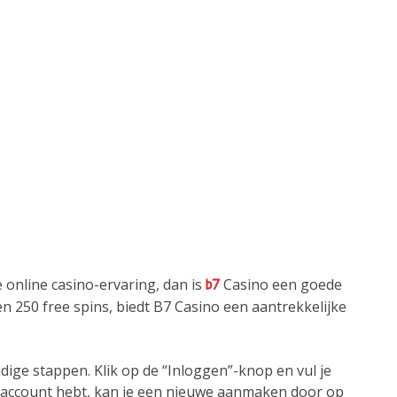
casino utan svensk licens
review
Uncategorized
Log in
Entries feed
Comments feed
WordPress.org
 online casino-ervaring, dan is
Casino een goede
b7
 250 free spins, biedt B7 Casino een aantrekkelijke
udige stappen. Klik op de “Inloggen”-knop en vul je
 account hebt, kan je een nieuwe aanmaken door op