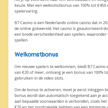
keuze. Met een welkomstbonus van 100% tot €450 e
spelervaring.
B7 Casino is een Nederlands online casino dat in 20
de online gokwereld. Het casino is geautoriseerd d
een brede verscheidenheid aan spellen, waaronder v
spellen.
Welkomstbonus
Om nieuwe spelers te welkomnen, biedt B7 Casino 
van €20 of meer, ontvang je een bonus van 100% to
gebruiken in de video slots.
Om de bonus te activeren, moet je eerst inloggen b
bonus wordt dan automatisch toegekend aan je acco
aan bepaalde voorwaarden is verbonden, zoals het
€20 en het noodzakelijk hebben van een minimum aa