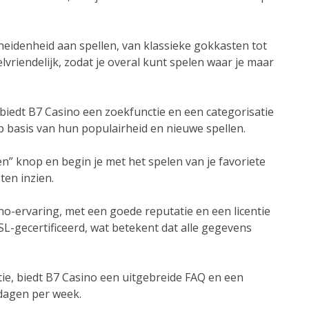
eidenheid aan spellen, van klassieke gokkasten tot
lvriendelijk, zodat je overal kunt spelen waar je maar
, biedt B7 Casino een zoekfunctie en een categorisatie
op basis van hun populairheid en nieuwe spellen.
len” knop en begin je met het spelen van je favoriete
ten inzien.
no-ervaring, met een goede reputatie en een licentie
L-gecertificeerd, wat betekent dat alle gegevens
atie, biedt B7 Casino een uitgebreide FAQ en een
 dagen per week.