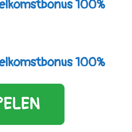
Welkomstbonus 100%
und Aktionen (DE): Ein neutraler Praxis-Guide
ner’s Guide to Mobile Payments, Trust Signals, and Value
Assessment
August 2026
July 2026
June 2026
Welkomstbonus 100%
May 2026
April 2026
March 2026
February 2026
January 2026
PELEN
December 2025
November 2025
October 2025
September 2025