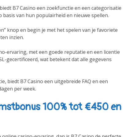
, biedt B7 Casino een zoekfunctie en een categorisatie
op basis van hun populairheid en nieuwe spellen.
len” knop en begin je met het spelen van je favoriete
ten inzien.
no-ervaring, met een goede reputatie en een licentie
L-gecertificeerd, wat betekent dat alle gegevens
atie, biedt B7 Casino een uitgebreide FAQ en een
 dagen per week.
komstbonus 100% tot €450 en
 online casino-ervaring, dan is B7 Casino de perfecte