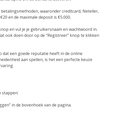
 betalingsmethoden, waaronder creditcard, Neteller,
 €20 en de maximale deposit is €5.000.
 knop en vul je je gebruikersnaam en wachtwoord in.
dat ook doen door op de “Registreer” knop te klikken
o dat een goede reputatie heeft in de online
eidenheid aan spellen, is het een perfecte keuze
rvaring.
e stappen:
loggen” in de bovenhoek van de pagina.