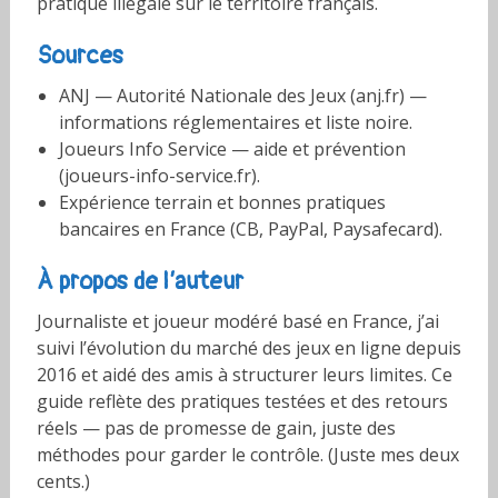
pratique illégale sur le territoire français.
Sources
ANJ — Autorité Nationale des Jeux (anj.fr) —
informations réglementaires et liste noire.
Joueurs Info Service — aide et prévention
(joueurs-info-service.fr).
Expérience terrain et bonnes pratiques
bancaires en France (CB, PayPal, Paysafecard).
À propos de l’auteur
Journaliste et joueur modéré basé en France, j’ai
suivi l’évolution du marché des jeux en ligne depuis
2016 et aidé des amis à structurer leurs limites. Ce
guide reflète des pratiques testées et des retours
réels — pas de promesse de gain, juste des
méthodes pour garder le contrôle. (Juste mes deux
cents.)