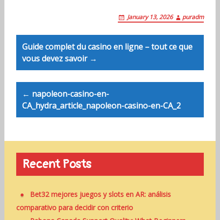
January 13, 2026
puradm
Post
Guide complet du casino en ligne – tout ce que
navigation
vous devez savoir →
← napoleon-casino-en-
CA_hydra_article_napoleon-casino-en-CA_2
Recent Posts
Bet32 mejores juegos y slots en AR: análisis
comparativo para decidir con criterio