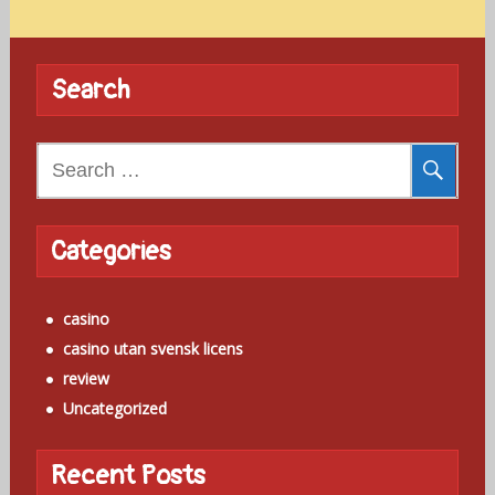
Search
Search
for:
Categories
casino
casino utan svensk licens
review
Uncategorized
Recent Posts