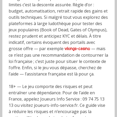
limites c’est la descente assurée. Règle d’or :
budget, automatisation, retrait rapide des gains et
outils techniques. Si malgré tout vous explorez des
plateformes à large ludothèque pour tester des
jeux populaires (Book of Dead, Gates of Olympus),
restez prudent et anticipez KYC et délais. À titre
indicatif, certains évoquent des portails avec
grosse offre — par exemple
— mais
vikings-casino
ce n’est pas une recommandation de contourner la
loi française ; c’est juste pour situer le contexte de
l’offre. Enfin, si le jeu vous dépasse, cherchez de
l’aide — l’assistance française est là pour ça.
18+ — Le jeu comporte des risques et peut
entraîner une dépendance. Pour de l’aide en
France, appelez Joueurs Info Service : 09 74 75 13
13 ou visitez joueurs-info-service.fr. Ce guide vise
à réduire les risques et n’encourage pas la