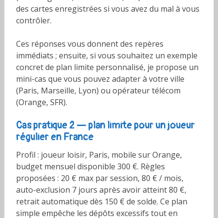
des cartes enregistrées si vous avez du mal à vous
contrôler.
Ces réponses vous donnent des repères
immédiats ; ensuite, si vous souhaitez un exemple
concret de plan limite personnalisé, je propose un
mini-cas que vous pouvez adapter à votre ville
(Paris, Marseille, Lyon) ou opérateur télécom
(Orange, SFR).
Cas pratique 2 — plan limite pour un joueur
régulier en France
Profil : joueur loisir, Paris, mobile sur Orange,
budget mensuel disponible 300 €. Règles
proposées : 20 € max par session, 80 € / mois,
auto-exclusion 7 jours après avoir atteint 80 €,
retrait automatique dès 150 € de solde. Ce plan
simple empêche les dépôts excessifs tout en