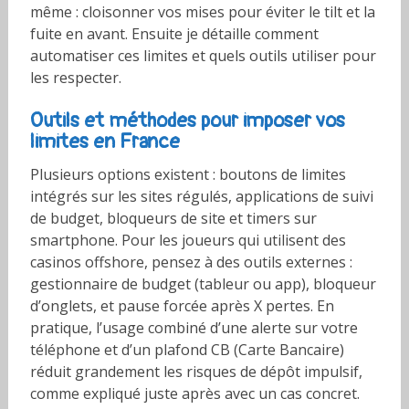
même : cloisonner vos mises pour éviter le tilt et la
fuite en avant. Ensuite je détaille comment
automatiser ces limites et quels outils utiliser pour
les respecter.
Outils et méthodes pour imposer vos
limites en France
Plusieurs options existent : boutons de limites
intégrés sur les sites régulés, applications de suivi
de budget, bloqueurs de site et timers sur
smartphone. Pour les joueurs qui utilisent des
casinos offshore, pensez à des outils externes :
gestionnaire de budget (tableur ou app), bloqueur
d’onglets, et pause forcée après X pertes. En
pratique, l’usage combiné d’une alerte sur votre
téléphone et d’un plafond CB (Carte Bancaire)
réduit grandement les risques de dépôt impulsif,
comme expliqué juste après avec un cas concret.