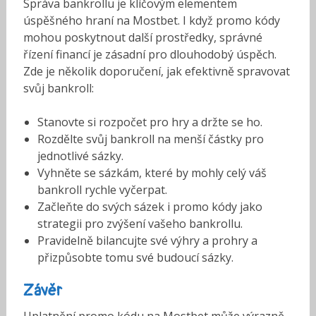
Správa bankrollu je klíčovým elementem
úspěšného hraní na Mostbet. I když promo kódy
mohou poskytnout další prostředky, správné
řízení financí je zásadní pro dlouhodobý úspěch.
Zde je několik doporučení, jak efektivně spravovat
svůj bankroll:
Stanovte si rozpočet pro hry a držte se ho.
Rozdělte svůj bankroll na menší částky pro
jednotlivé sázky.
Vyhněte se sázkám, které by mohly celý váš
bankroll rychle vyčerpat.
Začleňte do svých sázek i promo kódy jako
strategii pro zvýšení vašeho bankrollu.
Pravidelně bilancujte své výhry a prohry a
přizpůsobte tomu své budoucí sázky.
Závěr