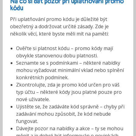
Na co si dát pozor při uplatňování promo
kódu
Při uplatňování promo kódu je důležité být
obezřetný a dodržovat určité zásady. Zde je
několik věcí, které byste měli mít na paměti:
Ověřte si platnost kódu – promo kódy mají
obvykle stanovenou dobu platnosti.
Seznamte se s podmínkami – některé nabídky
mohou vyžadovat minimální vklad nebo splnění
konkrétních podmínek.
Zkontrolujte, zda je promo kód určen pro váš
typ účtu – některé kódy jsou platné pouze pro
nové uživatele.
Ujistěte se, že zadáváte kód správně – chyby při
zadávání mohou způsobit, že kód nebude
fungovat.
Dávejte pozor na nabídky a akce – ty se mohou
měnit a je dobré být informován o novinkách.