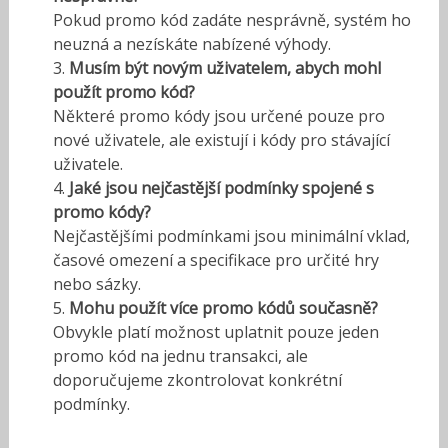
Pokud promo kód zadáte nesprávně, systém ho
neuzná a nezískáte nabízené výhody.
Musím být novým uživatelem, abych mohl
použít promo kód?
Některé promo kódy jsou určené pouze pro
nové uživatele, ale existují i kódy pro stávající
uživatele.
Jaké jsou nejčastější podmínky spojené s
promo kódy?
Nejčastějšími podmínkami jsou minimální vklad,
časové omezení a specifikace pro určité hry
nebo sázky.
Mohu použít více promo kódů současně?
Obvykle platí možnost uplatnit pouze jeden
promo kód na jednu transakci, ale
doporučujeme zkontrolovat konkrétní
podmínky.