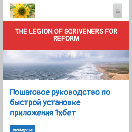
THE LEGION OF SCRIVENERS FOR
REFORM
Пошаговое руководство по
быстрой установке
приложения 1хбет
Uncategorized