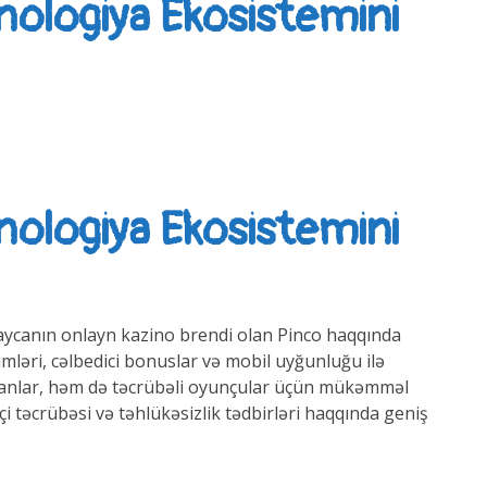
nologiya Ekosistemini
und Aktionen (DE): Ein neutraler Praxis-Guide
ner’s Guide to Mobile Payments, Trust Signals, and Value
Assessment
August 2026
July 2026
June 2026
nologiya Ekosistemini
May 2026
April 2026
March 2026
February 2026
canın onlayn kazino brendi olan Pinco haqqında
January 2026
mləri, cəlbedici bonuslar və mobil uyğunluğu ilə
December 2025
ayanlar, həm də təcrübəli oyunçular üçün mükəmməl
çi təcrübəsi və təhlükəsizlik tədbirləri haqqında geniş
November 2025
October 2025
September 2025