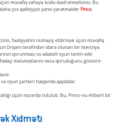
çün müvafiq sahəyə kodu daxil etməlisiniz. Bu
ə daha çox qalibiyyət şansı yaratmalıdır
.
Pinco
kazino, fəaliyyətini nümayiş etdirmək üçün müvafiq
yun Orqanı tərəfindən idarə olunan bir lisenziya
arının qorunması və ədalətli oyun təmin edir.
tifadəçi məlumatlarını necə qoruduğunu göstərir:
ənir.
a və oyun şərtləri haqqında qaydalar.
atlığı üçün nəzərdə tutulub. Bu, Pinco-nu etibarlı bir
tək Xidməti