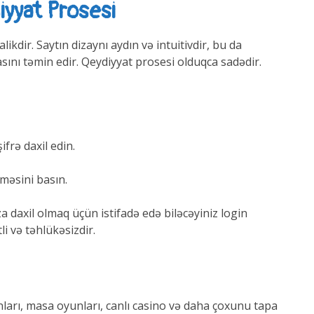
yyat Prosesi
August 2025
July 2025
ikdir. Saytın dizaynı aydın və intuitivdir, bu da
June 2025
masını təmin edir. Qeydiyyat prosesi olduqca sadədir.
May 2025
April 2025
March 2025
May 2024
April 2024
frə daxil edin.
March 2024
məsini basın.
March 2023
September 2022
 daxil olmaq üçün istifadə edə biləcəyiniz login
May 2022
i və təhlükəsizdir.
January 2022
December 2021
November 2021
unları, masa oyunları, canlı casino və daha çoxunu tapa
casino