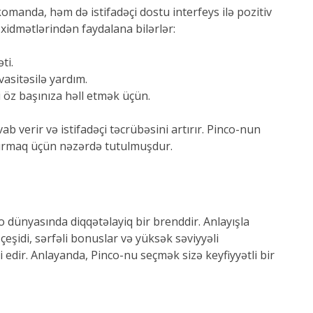
omanda, həm də istifadəçi dostu interfeys ilə pozitiv
k xidmətlərindən faydalana bilərlər:
ti.
asitəsilə yardım.
i öz başınıza həll etmək üçün.
b verir və istifadəçi təcrübəsini artırır. Pinco-nun
tırmaq üçün nəzərdə tutulmuşdur.
dünyasında diqqətəlayiq bir brenddir. Anlayışla
şidi, sərfəli bonuslar və yüksək səviyyəli
i edir. Anlayanda, Pinco-nu seçmək sizə keyfiyyətli bir