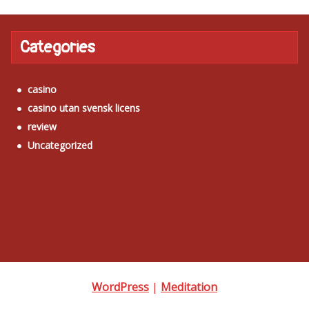
Categories
casino
casino utan svensk licens
review
Uncategorized
WordPress
|
Meditation