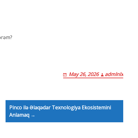
lərəm?
May 26, 2026
admlnlx
Pinco ilə Əlaqədar Texnologiya Ekosistemini
Anlamaq →