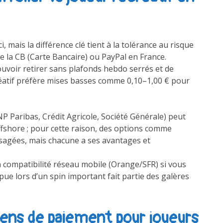
i, mais la différence clé tient à la tolérance au risque
 la CB (Carte Bancaire) ou PayPal en France.
ouvoir retirer sans plafonds hebdo serrés et de
écréatif préfère mises basses comme 0,10–1,00 € pour
P Paribas, Crédit Agricole, Société Générale) peut
ffshore ; pour cette raison, des options comme
sagées, mais chacune a ses avantages et
la compatibilité réseau mobile (Orange/SFR) si vous
ue lors d’un spin important fait partie des galères
ens de paiement pour joueurs