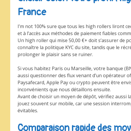
France
I’m not 100% sure que tous les high rollers liront cec
et à l’accès aux méthodes de paiement fiables comme
Un high roller qui mise 50,00 €+ doit s’assurer de p
connaître la politique KYC du site, tandis que le r
prolonger le plaisir sans se ruiner.
Si vous habitez Paris ou Marseille, votre banque (BN
aussi questionner des flux venant d’un opérateur o
Paysafecard, Apple Pay ou crypto peuvent être envi
inconvénients que nous détaillons ensuite.
Avant de choisir un moyen de dépôt, vérifiez aussi 
jouez souvent sur mobile, car une session interromp
évitables.
Comparaison rapide des moy