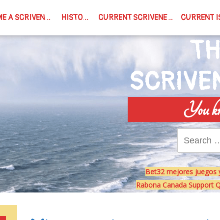
 A SCRIVENER!
HISTORY
CURRENT SCRIVENERS
CURRENT IS
TH
SCRIVE
You kno
Search
for:
Bet32 mejores juegos y 
Rabona Canada Support Qua
1X Bonusse 