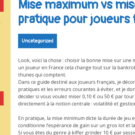
Mise maximum vs mis
1X Bonusse 
BSB 007 in AU: A Begin
pratique pour joueurs 
o
Uncategorized
Look, voici la chose : choisir la bonne mise sur un
un joueur en France cela change tout sur la bankrol
thunes qui comptent.
Dans ce guide destiné aux joueurs français, je déco
pratiques et les erreurs courantes à éviter, et je d
décider si vous voulez miser 0,10 € ou 50 € par tou
directement à la notion centrale : volatilité et gestio
En pratique, la mise minimum dicte la durée de jeu 
conditionne l’espérance de gain sur un gros lot et la
Si vous êtes du genre à kiffer grinder 10 € par sessi