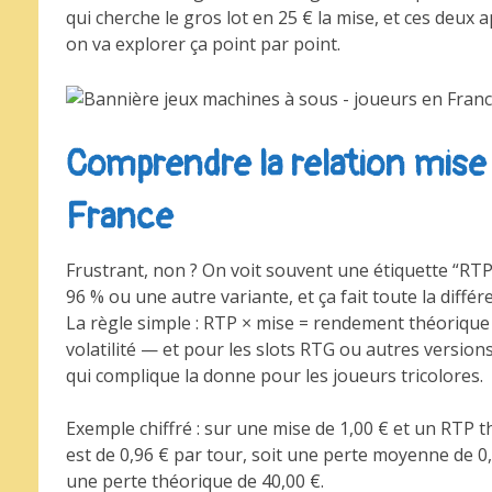
qui cherche le gros lot en 25 € la mise, et ces deux
on va explorer ça point par point.
Comprendre la relation mise 
France
Frustrant, non ? On voit souvent une étiquette “RTP 
96 % ou une autre variante, et ça fait toute la différe
La règle simple : RTP × mise = rendement théorique 
volatilité — et pour les slots RTG ou autres version
qui complique la donne pour les joueurs tricolores.
Exemple chiffré : sur une mise de 1,00 € et un RTP t
est de 0,96 € par tour, soit une perte moyenne de 0,
une perte théorique de 40,00 €.