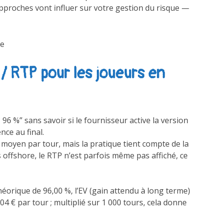
August 2025
 approches vont influer sur votre gestion du risque —
July 2025
June 2025
May 2025
April 2025
/ RTP pour les joueurs en
March 2025
May 2024
April 2024
March 2024
96 %” sans savoir si le fournisseur active la version
March 2023
nce au final.
September 2022
moyen par tour, mais la pratique tient compte de la
May 2022
s offshore, le RTP n’est parfois même pas affiché, ce
January 2022
December 2021
héorique de 96,00 %, l’EV (gain attendu à long terme)
November 2021
04 € par tour ; multiplié sur 1 000 tours, cela donne
casino