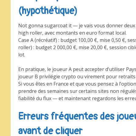
(hypothétique)
Not gonna sugarcoat it — je vais vous donner deux mi
high roller, avec montants en euro format local.
Case A (récréatif) : budget 100,00 €, mise 0,50 €, se
roller) : budget 2 000,00 €, mise 20,00 €, session ci
lot.
En pratique, le joueur A peut accepter d’utiliser Pay
joueur B privilégie crypto ou virement pour retraits
Si vous êtes en France et que vous pensez à l’option
prendre des semaines sur certains sites non régulés,
fiabilité du flux — et maintenant regardons les erre
Erreurs fréquentes des joueu
avant de cliquer