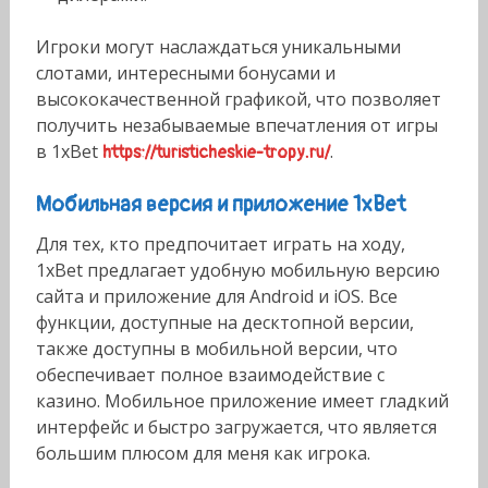
Игроки могут наслаждаться уникальными
слотами, интересными бонусами и
высококачественной графикой, что позволяет
получить незабываемые впечатления от игры
в 1xBet
.
https://turisticheskie-tropy.ru/
Мобильная версия и приложение 1xBet
Для тех, кто предпочитает играть на ходу,
1xBet предлагает удобную мобильную версию
сайта и приложение для Android и iOS. Все
функции, доступные на десктопной версии,
также доступны в мобильной версии, что
обеспечивает полное взаимодействие с
казино. Мобильное приложение имеет гладкий
интерфейс и быстро загружается, что является
большим плюсом для меня как игрока.