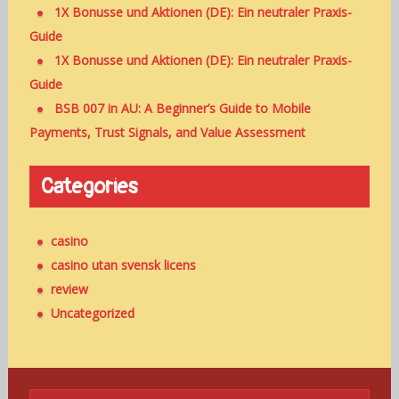
1X Bonusse und Aktionen (DE): Ein neutraler Praxis-
Guide
1X Bonusse und Aktionen (DE): Ein neutraler Praxis-
Guide
BSB 007 in AU: A Beginner’s Guide to Mobile
Payments, Trust Signals, and Value Assessment
Categories
casino
casino utan svensk licens
review
Uncategorized