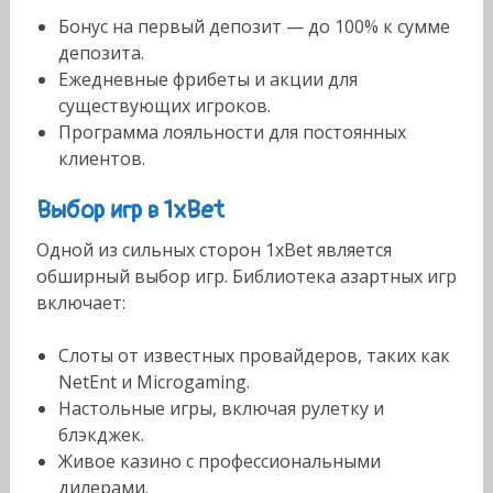
Бонус на первый депозит — до 100% к сумме
депозита.
Ежедневные фрибеты и акции для
существующих игроков.
Программа лояльности для постоянных
клиентов.
Выбор игр в 1xBet
Одной из сильных сторон 1xBet является
обширный выбор игр. Библиотека азартных игр
включает:
Слоты от известных провайдеров, таких как
NetEnt и Microgaming.
Настольные игры, включая рулетку и
блэкджек.
Живое казино с профессиональными
дилерами.