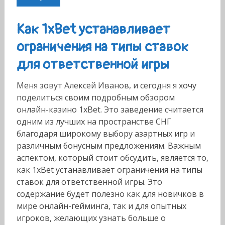
Как 1xBet устанавливает
ограничения на типы ставок
для ответственной игры
Меня зовут Алексей Иванов, и сегодня я хочу
поделиться своим подробным обзором
онлайн-казино 1xBet. Это заведение считается
одним из лучших на пространстве СНГ
благодаря широкому выбору азартных игр и
различным бонусным предложениям. Важным
аспектом, который стоит обсудить, является то,
как 1xBet устанавливает ограничения на типы
ставок для ответственной игры. Это
содержание будет полезно как для новичков в
мире онлайн-гейминга, так и для опытных
игроков, желающих узнать больше о