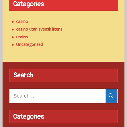
Categories
casino
casino utan svensk licens
review
Uncategorized
Search
Search
for:
Categories