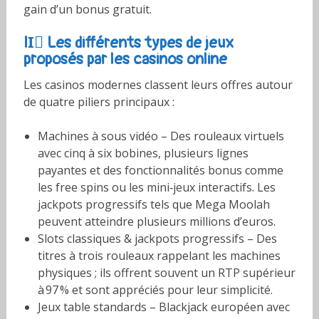
gain d’un bonus gratuit.
II️⃣ Les différents types de jeux
proposés par les casinos online
Les casinos modernes classent leurs offres autour
de quatre piliers principaux :
Machines à sous vidéo – Des rouleaux virtuels
avec cinq à six bobines, plusieurs lignes
payantes et des fonctionnalités bonus comme
les free spins ou les mini‑jeux interactifs. Les
jackpots progressifs tels que Mega Moolah
peuvent atteindre plusieurs millions d’euros.
Slots classiques & jackpots progressifs – Des
titres à trois rouleaux rappelant les machines
physiques ; ils offrent souvent un RTP supérieur
à 97 % et sont appréciés pour leur simplicité.
Jeux table standards – Blackjack européen avec