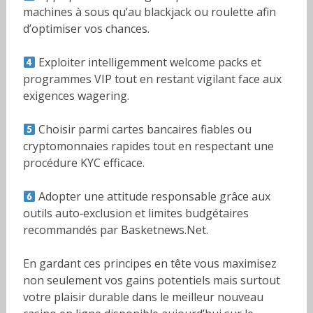
machines à sous qu’au blackjack ou roulette afin
d’optimiser vos chances.
Exploiter intelligemment welcome packs et
programmes VIP tout en restant vigilant face aux
exigences wagering.
Choisir parmi cartes bancaires fiables ou
cryptomonnaies rapides tout en respectant une
procédure KYC efficace.
Adopter une attitude responsable grâce aux
outils auto‑exclusion et limites budgétaires
recommandés par Basketnews.Net.
En gardant ces principes en tête vous maximisez
non seulement vos gains potentiels mais surtout
votre plaisir durable dans le meilleur nouveau