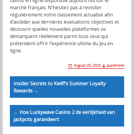
casino en ligne disponible aujourd’hui sur le
marché français. N’hésitez pas à revisiter
régulièrement notre classement actualisé afin
d’accéder aux dernières évaluations objectives et
découvrir quelles nouvelles plateformes se
démarquent réellement parmi tous ceux qui
prétendent offrir l’expérience ultime du jeu en
ligne.
August 25, 2025
quadminm
Post
Insider Secrets to Kwiff’s Summer Loyalty
navigation
Rewards →
← Hoe Luckywave Casino 2 de eerlijkheid van
jackpots garandeert