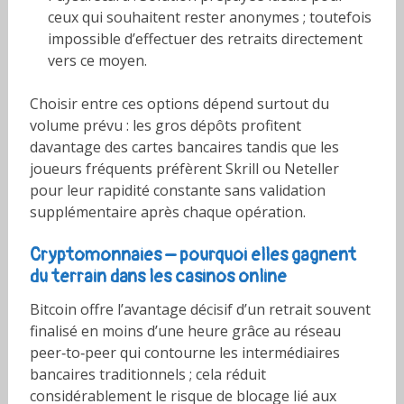
ceux qui souhaitent rester anonymes ; toutefois
impossible d’effectuer des retraits directement
vers ce moyen.
Choisir entre ces options dépend surtout du
volume prévu : les gros dépôts profitent
davantage des cartes bancaires tandis que les
joueurs fréquents préfèrent Skrill ou Neteller
pour leur rapidité constante sans validation
supplémentaire après chaque opération.
Cryptomonnaies – pourquoi elles gagnent
du terrain dans les casinos online
Bitcoin offre l’avantage décisif d’un retrait souvent
finalisé en moins d’une heure grâce au réseau
peer‑to‑peer qui contourne les intermédiaires
bancaires traditionnels ; cela réduit
considérablement le risque de blocage lié aux