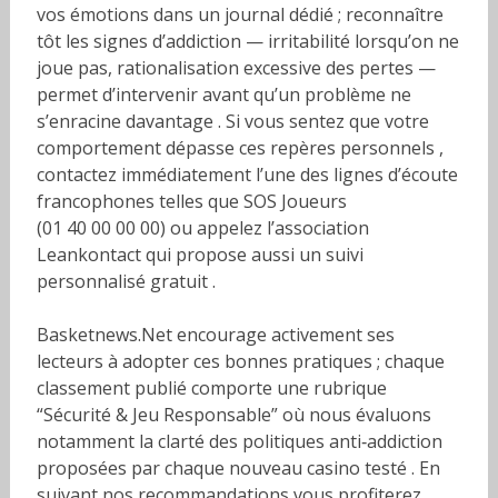
vos émotions dans un journal dédié ; reconnaître
tôt les signes d’addiction — irritabilité lorsqu’on ne
joue pas, rationalisation excessive des pertes —
permet d’intervenir avant qu’un problème ne
s’enracine davantage . Si vous sentez que votre
comportement dépasse ces repères personnels ,
contactez immédiatement l’une des lignes d’écoute
francophones telles que SOS Joueurs
(01 40 00 00 00) ou appelez l’association
Leankontact qui propose aussi un suivi
personnalisé gratuit .
Basketnews.Net encourage activement ses
lecteurs à adopter ces bonnes pratiques ; chaque
classement publié comporte une rubrique
“Sécurité & Jeu Responsable” où nous évaluons
notamment la clarté des politiques anti‑addiction
proposées par chaque nouveau casino testé . En
suivant nos recommandations vous profiterez