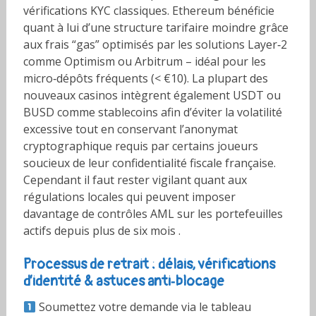
vérifications KYC classiques. Ethereum bénéficie
quant à lui d’une structure tarifaire moindre grâce
aux frais “gas” optimisés par les solutions Layer‑2
comme Optimism ou Arbitrum – idéal pour les
micro‑dépôts fréquents (< €10). La plupart des
nouveaux casinos intègrent également USDT ou
BUSD comme stablecoins afin d’éviter la volatilité
excessive tout en conservant l’anonymat
cryptographique requis par certains joueurs
soucieux de leur confidentialité fiscale française.
Cependant il faut rester vigilant quant aux
régulations locales qui peuvent imposer
davantage de contrôles AML sur les portefeuilles
actifs depuis plus de six mois .
Processus de retrait : délais, vérifications
d’identité & astuces anti‑blocage
Soumettez votre demande via le tableau