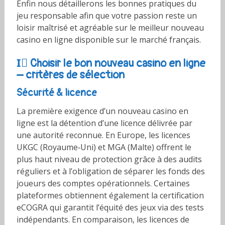
Enfin nous détaillerons les bonnes pratiques du
jeu responsable afin que votre passion reste un
loisir maîtrisé et agréable sur le meilleur nouveau
casino en ligne disponible sur le marché français.
I️⃣ Choisir le bon nouveau casino en ligne
– critères de sélection
Sécurité & licence
La première exigence d’un nouveau casino en
ligne est la détention d’une licence délivrée par
une autorité reconnue. En Europe, les licences
UKGC (Royaume‑Uni) et MGA (Malte) offrent le
plus haut niveau de protection grâce à des audits
réguliers et à l’obligation de séparer les fonds des
joueurs des comptes opérationnels. Certaines
plateformes obtiennent également la certification
eCOGRA qui garantit l’équité des jeux via des tests
indépendants. En comparaison, les licences de