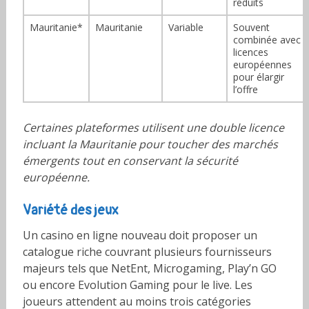
réduits
Mauritanie*
Mauritanie
Variable
Souvent
combinée avec
licences
européennes
pour élargir
l’offre
Certaines plateformes utilisent une double licence
incluant la Mauritanie pour toucher des marchés
émergents tout en conservant la sécurité
européenne.
Variété des jeux
Un casino en ligne nouveau doit proposer un
catalogue riche couvrant plusieurs fournisseurs
majeurs tels que NetEnt, Microgaming, Play’n GO
ou encore Evolution Gaming pour le live. Les
joueurs attendent au moins trois catégories