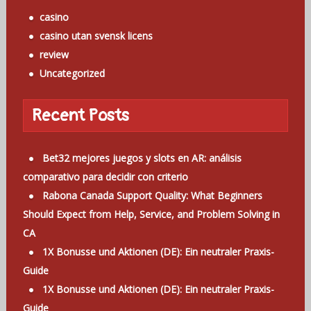
casino
casino utan svensk licens
review
Uncategorized
Recent Posts
Bet32 mejores juegos y slots en AR: análisis
comparativo para decidir con criterio
Rabona Canada Support Quality: What Beginners
Should Expect from Help, Service, and Problem Solving in
CA
1X Bonusse und Aktionen (DE): Ein neutraler Praxis-
Guide
1X Bonusse und Aktionen (DE): Ein neutraler Praxis-
Guide