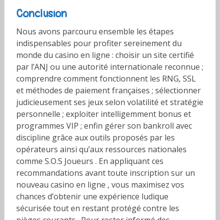
Conclusion
Nous avons parcouru ensemble les étapes
indispensables pour profiter sereinement du
monde du casino en ligne : choisir un site certifié
par l’ANJ ou une autorité internationale reconnue ;
comprendre comment fonctionnent les RNG, SSL
et méthodes de paiement françaises ; sélectionner
judicieusement ses jeux selon volatilité et stratégie
personnelle ; exploiter intelligemment bonus et
programmes VIP ; enfin gérer son bankroll avec
discipline grâce aux outils proposés par les
opérateurs ainsi qu’aux ressources nationales
comme S.O.S Joueurs . En appliquant ces
recommandations avant toute inscription sur un
nouveau casino en ligne , vous maximisez vos
chances d’obtenir une expérience ludique
sécurisée tout en restant protégé contre les