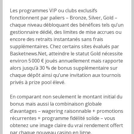
Les programmes VIP ou clubs exclusifs
fonctionnent par paliers – Bronze, Silver, Gold –
chaque niveau débloquant des bénéfices tels qu’un
gestionnaire dédié, des limites de mise accrues ou
encore des retraits instantanés sans frais
supplémentaires. Chez certains sites évalués par
Basketnews.Net, atteindre le statut Gold nécessite
environ 5 000 € joués annuellement mais rapporte
alors jusqu’à 30 % de bonus supplémentaire sur
chaque dépôt ainsi qu’une invitation aux tournois
privés à prize pool élevé.
En comparant non seulement le montant initial du
bonus mais aussi la combinaison globale
d’avantages – wagering raisonnable + promotions
récurrentes + programme fidélité solide – vous
obtenez une image claire du vrai rendement offert
par chaque nouveau casino en ligne.