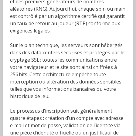
et des premiers générateurs de nombres
aléatoires (RNG). Aujourd’hui, chaque spin ou main
est contrôlé par un algorithme certifié qui garantit
un taux de retour au joueur (RTP) conforme aux
exigences légales.
Sur le plan technique, les serveurs sont hébergés
dans des data‑centers sécurisés et protégés par le
cryptage SSL ; toutes les communications entre
votre navigateur et le site sont ainsi chiffrées à
256 bits. Cette architecture empêche toute
interception ou altération des données sensibles
telles que vos informations bancaires ou votre
historique de jeu.
Le processus d’inscription suit généralement
quatre étapes : création d’un compte avec adresse
e‑mail et mot de passe, validation de l’identité via
une pièce d’identité officielle ou un justificatif de