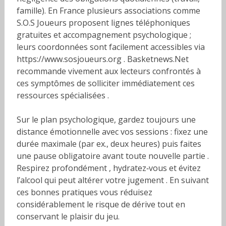
famille). En France plusieurs associations comme
S.O.S Joueurs proposent lignes téléphoniques
gratuites et accompagnement psychologique ;
leurs coordonnées sont facilement accessibles via
https://www.sosjoueurs.org . Basketnews.Net
recommande vivement aux lecteurs confrontés à
ces symptômes de solliciter immédiatement ces
ressources spécialisées .
Sur le plan psychologique, gardez toujours une
distance émotionnelle avec vos sessions : fixez une
durée maximale (par ex., deux heures) puis faites
une pause obligatoire avant toute nouvelle partie .
Respirez profondément , hydratez‑vous et évitez
l’alcool qui peut altérer votre jugement . En suivant
ces bonnes pratiques vous réduisez
considérablement le risque de dérive tout en
conservant le plaisir du jeu.