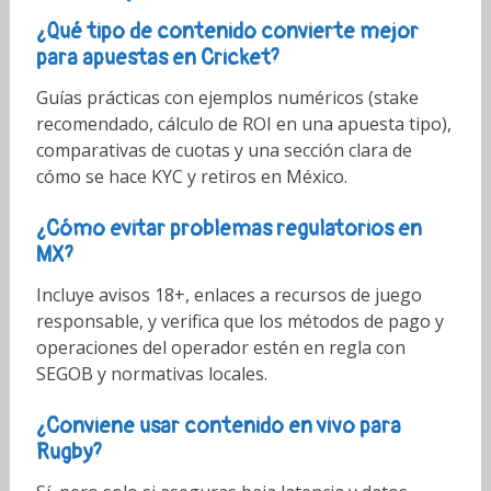
¿Qué tipo de contenido convierte mejor
para apuestas en Cricket?
Guías prácticas con ejemplos numéricos (stake
recomendado, cálculo de ROI en una apuesta tipo),
comparativas de cuotas y una sección clara de
cómo se hace KYC y retiros en México.
¿Cómo evitar problemas regulatorios en
MX?
Incluye avisos 18+, enlaces a recursos de juego
responsable, y verifica que los métodos de pago y
operaciones del operador estén en regla con
SEGOB y normativas locales.
¿Conviene usar contenido en vivo para
Rugby?