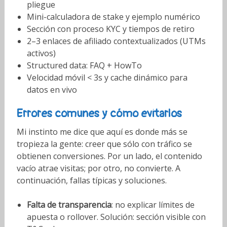
pliegue
Mini-calculadora de stake y ejemplo numérico
Sección con proceso KYC y tiempos de retiro
2–3 enlaces de afiliado contextualizados (UTMs
activos)
Structured data: FAQ + HowTo
Velocidad móvil < 3s y cache dinámico para
datos en vivo
Errores comunes y cómo evitarlos
Mi instinto me dice que aquí es donde más se
tropieza la gente: creer que sólo con tráfico se
obtienen conversiones. Por un lado, el contenido
vacío atrae visitas; por otro, no convierte. A
continuación, fallas típicas y soluciones.
Falta de transparencia
: no explicar límites de
apuesta o rollover. Solución: sección visible con