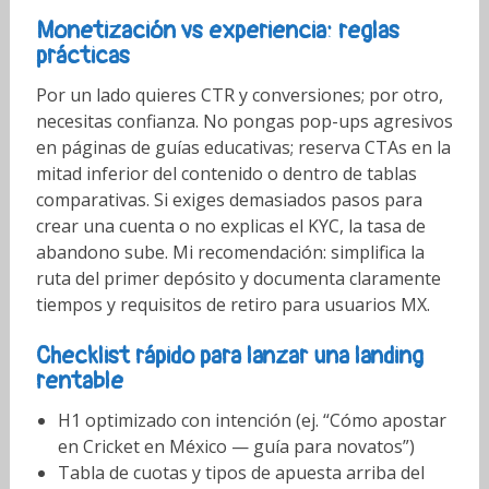
Monetización vs experiencia: reglas
prácticas
Por un lado quieres CTR y conversiones; por otro,
necesitas confianza. No pongas pop-ups agresivos
en páginas de guías educativas; reserva CTAs en la
mitad inferior del contenido o dentro de tablas
comparativas. Si exiges demasiados pasos para
crear una cuenta o no explicas el KYC, la tasa de
abandono sube. Mi recomendación: simplifica la
ruta del primer depósito y documenta claramente
tiempos y requisitos de retiro para usuarios MX.
Checklist rápido para lanzar una landing
rentable
H1 optimizado con intención (ej. “Cómo apostar
en Cricket en México — guía para novatos”)
Tabla de cuotas y tipos de apuesta arriba del