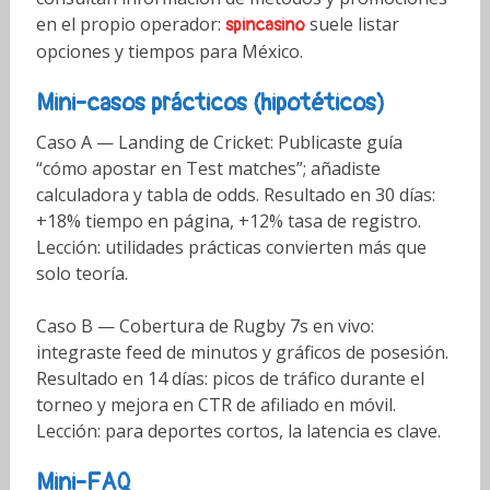
en el propio operador:
suele listar
spincasino
opciones y tiempos para México.
Mini-casos prácticos (hipotéticos)
Caso A — Landing de Cricket: Publicaste guía
“cómo apostar en Test matches”; añadiste
calculadora y tabla de odds. Resultado en 30 días:
+18% tiempo en página, +12% tasa de registro.
Lección: utilidades prácticas convierten más que
solo teoría.
Caso B — Cobertura de Rugby 7s en vivo:
integraste feed de minutos y gráficos de posesión.
Resultado en 14 días: picos de tráfico durante el
torneo y mejora en CTR de afiliado en móvil.
Lección: para deportes cortos, la latencia es clave.
Mini-FAQ