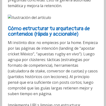
preguntas concretas. Esto te genera autoridad
temática y mejora la retención.
Cómo estructurar tu arquitectura de
contenidos (rápida y accionable)
Mi instinto dice: no empieces por la home. Empieza
por las páginas de intención (landing de “apostar
cricket México”, “apuestas rugby en vivo”). Luego
agrupa por clústeres: tácticas (estrategias por
formato de competencia), herramientas
(calculadora de stake, conversor de cuotas) y casos
(partidos históricos con lecciones). Al principio
pensé que era suficiente con posts cortos; luego
comprobé que las guías largas retienen mejor y
suben tiempo en página.
Implementa URLs limpias con estructura: