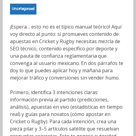
Uncategorized
¡Espera… esto no es el típico manual teórico! Aquí
voy directo al punto: si promueves contenido de
apuestas en Cricket y Rugby necesitas mezcla de
SEO técnico, contenido específico por deporte y
una pauta de confianza reglamentaria que
convenga al usuario mexicano. En dos párrafos te
doy lo que puedes aplicar hoy y mañana para
mejorar tráfico y conversiones sin vender humo.
Primero, identifica 3 intenciones claras:
información previa al partido (predicciones,
análisis), apuestas en vivo (estadísticas en tiempo
real) y guías para novatos (cómo apostar en
Cricket o Rugby). Para cada intención, crea una
pieza pilar y 3–5 artículos satélite que resuelvan