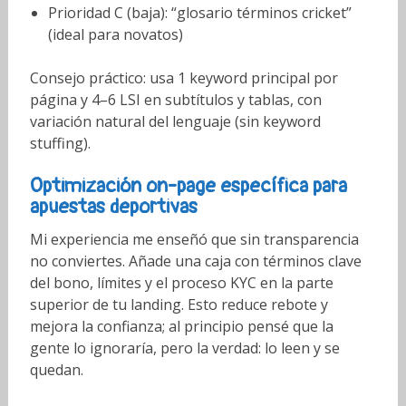
Prioridad C (baja): “glosario términos cricket”
(ideal para novatos)
Consejo práctico: usa 1 keyword principal por
página y 4–6 LSI en subtítulos y tablas, con
variación natural del lenguaje (sin keyword
stuffing).
Optimización on-page específica para
apuestas deportivas
Mi experiencia me enseñó que sin transparencia
no conviertes. Añade una caja con términos clave
del bono, límites y el proceso KYC en la parte
superior de tu landing. Esto reduce rebote y
mejora la confianza; al principio pensé que la
gente lo ignoraría, pero la verdad: lo leen y se
quedan.