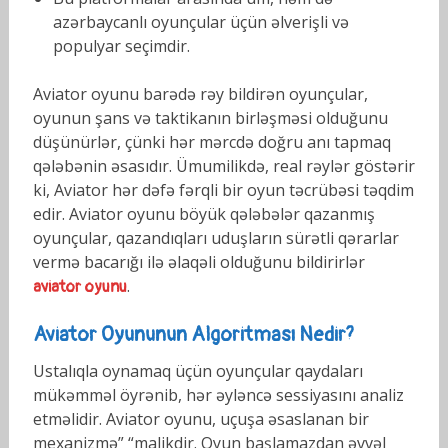
azərbaycanlı oyunçular üçün əlverişli və
populyar seçimdir.
Aviator oyunu barədə rəy bildirən oyunçular,
oyunun şans və taktikanın birləşməsi olduğunu
düşünürlər, çünki hər mərcdə doğru anı tapmaq
qələbənin əsasıdır. Ümumilikdə, real rəylər göstərir
ki, Aviator hər dəfə fərqli bir oyun təcrübəsi təqdim
edir. Aviator oyunu böyük qələbələr qazanmış
oyunçular, qazandıqları uduşların sürətli qərarlar
vermə bacarığı ilə əlaqəli olduğunu bildirirlər
.
aviator oyunu
Aviator Oyununun Algoritması Nedir?
Ustalıqla oynamaq üçün oyunçular qaydaları
mükəmməl öyrənib, hər əyləncə sessiyasını analiz
etməlidir. Aviator oyunu, uçuşa əsaslanan bir
mexanizmə” “malikdir. Oyun başlamazdan əvvəl