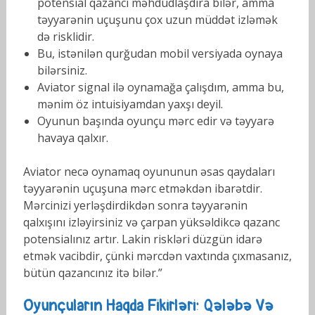
potensial qazancı məhdudlaşdıra bilər, amma
təyyarənin uçuşunu çox uzun müddət izləmək
də risklidir.
Bu, istənilən qurğudan mobil versiyada oynaya
bilərsiniz.
Aviator signal ilə oynamağa çalışdım, amma bu,
mənim öz intuisiyamdan yaxşı deyil.
Oyunun başında oyunçu mərc edir və təyyarə
havaya qalxır.
Aviator necə oynamaq oyununun əsas qaydaları
təyyarənin uçuşuna mərc etməkdən ibarətdir.
Mərcinizi yerləşdirdikdən sonra təyyarənin
qalxışını izləyirsiniz və çarpan yüksəldikcə qazanc
potensialınız artır. Lakin riskləri düzgün idarə
etmək vacibdir, çünki mərcdən vaxtında çıxmasanız,
bütün qazancınız itə bilər.”
Oyunçuların Haqda Fikirləri: Qələbə Və