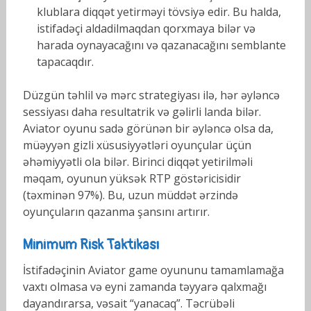
klublara diqqət yetirməyi tövsiyə edir. Bu halda,
istifadəçi aldadilmaqdan qorxmaya bilər və
harada oynayacağını və qazanacağını semblante
tapacaqdır.
Düzgün təhlil və mərc strategiyası ilə, hər əyləncə
sessiyası daha resultatrik və gəlirli landa bilər.
Aviator oyunu sadə görünən bir əyləncə olsa da,
müəyyən gizli xüsusiyyətləri oyunçular üçün
əhəmiyyətli ola bilər. Birinci diqqət yetirilməli
məqam, oyunun yüksək RTP göstəricisidir
(təxminən 97%). Bu, uzun müddət ərzində
oyunçuların qazanma şansını artırır.
Minimum Risk Taktikası
İstifadəçinin Aviator game oyununu tamamlamağa
vaxtı olmasa və eyni zamanda təyyarə qalxmağı
dayandırarsa, vəsait “yanacaq”. Təcrübəli