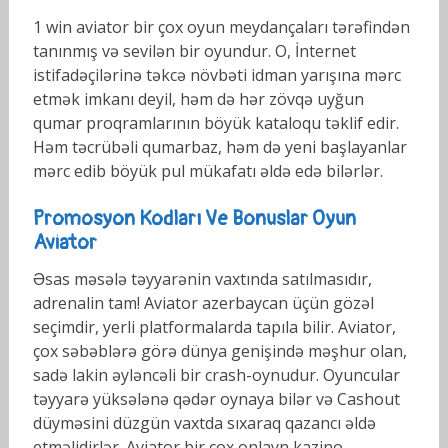
1 win aviator bir çox oyun meydançaları tərəfindən
tanınmış və sevilən bir oyundur. O, İnternet
istifadəçilərinə təkcə növbəti idman yarışına mərc
etmək imkanı deyil, həm də hər zövqə uyğun
qumar proqramlarının böyük kataloqu təklif edir.
Həm təcrübəli qumarbaz, həm də yeni başlayanlar
mərc edib böyük pul mükafatı əldə edə bilərlər.
Promosyon Kodları Ve Bonuslar Oyun
Aviator
Əsas məsələ təyyarənin vaxtında satılmasıdır,
adrenalin tam! Aviator azerbaycan üçün gözəl
seçimdir, yerli platformalarda tapıla bilir. Aviator,
çox səbəblərə görə dünya genişində məşhur olan,
sadə lakin əyləncəli bir crash-oynudur. Oyuncular
təyyarə yüksələnə qədər oynaya bilər və Cashout
düyməsini düzgün vaxtda sıxaraq qazancı əldə
etməlidirlər. Aviator bir çox onlayn kazino