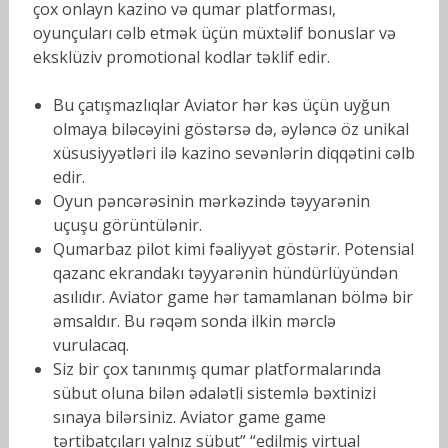
çox onlayn kazino və qumar platforması,
oyunçuları cəlb etmək üçün müxtəlif bonuslar və
eksklüziv promotional kodlar təklif edir.
Bu çatışmazlıqlar Aviator hər kəs üçün uyğun
olmaya biləcəyini göstərsə də, əyləncə öz unikal
xüsusiyyətləri ilə kazino sevənlərin diqqətini cəlb
edir.
Oyun pəncərəsinin mərkəzində təyyarənin
uçuşu görüntülənir.
Qumarbaz pilot kimi fəaliyyət göstərir. Potensial
qazanc ekrandakı təyyarənin hündürlüyündən
asılıdır. Aviator game hər tamamlanan bölmə bir
əmsaldır. Bu rəqəm sonda ilkin mərclə
vurulacaq.
Siz bir çox tanınmış qumar platformalarında
sübut oluna bilən ədalətli sistemlə bəxtinizi
sınaya bilərsiniz. Aviator game game
tərtibatçıları yalnız sübut” “edilmiş virtual