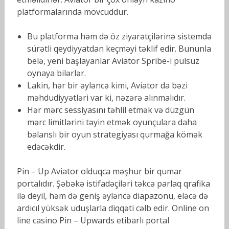
platformalarında mövcuddur.
Bu platforma həm də öz ziyarətçilərinə sistemdə
sürətli qeydiyyatdan keçməyi təklif edir. Bununla
belə, yeni başlayanlar Aviator Spribe-i pulsuz
oynaya bilərlər.
Lakin, hər bir əyləncə kimi, Aviator da bəzi
məhdudiyyətləri var ki, nəzərə alınmalıdır.
Hər mərc sessiyasını təhlil etmək və düzgün
mərc limitlərini təyin etmək oyunçulara daha
balanslı bir oyun strategiyası qurmağa kömək
edəcəkdir.
Pin – Up Aviator olduqca məşhur bir qumar
portalıdır. Şəbəkə istifadəçiləri təkcə parlaq qrafika
ilə deyil, həm də geniş əyləncə diapazonu, eləcə də
ardıcıl yüksək uduşlarla diqqəti cəlb edir. Online on
line casino Pin – Upwards etibarlı portal