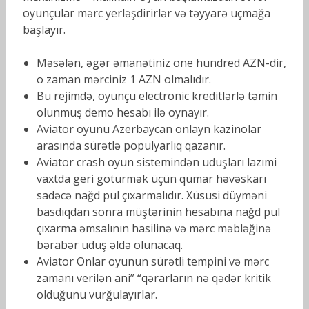
oyunçular mərc yerləşdirirlər və təyyarə uçmağa
başlayır.
Məsələn, əgər əmanətiniz one hundred AZN-dir,
o zaman mərciniz 1 AZN olmalıdır.
Bu rejimdə, oyunçu electronic kreditlərlə təmin
olunmuş demo hesabı ilə oynayır.
Aviator oyunu Azerbaycan onlayn kazinolar
arasında sürətlə populyarlıq qazanır.
Aviator crash oyun sistemindən uduşları lazımi
vaxtda geri götürmək üçün qumar həvəskarı
sadəcə nağd pul çıxarmalıdır. Xüsusi düyməni
basdıqdan sonra müştərinin hesabına nağd pul
çıxarma əmsalının hasilinə və mərc məbləğinə
bərabər uduş əldə olunacaq.
Aviator Onlar oyunun sürətli tempini və mərc
zamanı verilən ani” “qərarların nə qədər kritik
olduğunu vurğulayırlar.