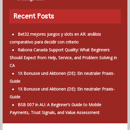
Recent Posts
Bet32 mejores juegos y slots en AR: análisis
comparativo para decidir con criterio
Rabona Canada Support Quality: What Beginners
Should Expect from Help, Service, and Problem Solving in
CA
1X Bonusse und Aktionen (DE): Ein neutraler Praxis-
Guide
1X Bonusse und Aktionen (DE): Ein neutraler Praxis-
Guide
BSB 007 in AU: A Beginner’s Guide to Mobile
Payments, Trust Signals, and Value Assessment