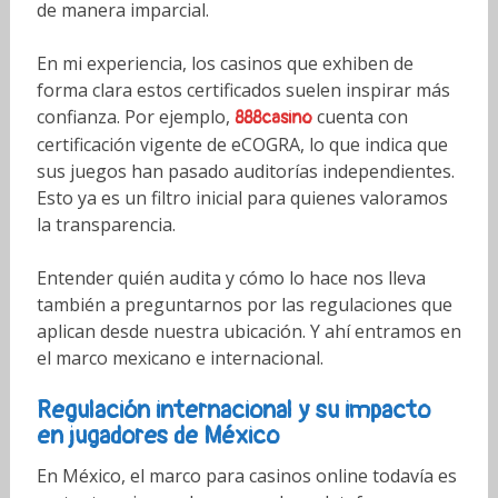
de manera imparcial.
En mi experiencia, los casinos que exhiben de
forma clara estos certificados suelen inspirar más
confianza. Por ejemplo,
cuenta con
888casino
certificación vigente de eCOGRA, lo que indica que
sus juegos han pasado auditorías independientes.
Esto ya es un filtro inicial para quienes valoramos
la transparencia.
Entender quién audita y cómo lo hace nos lleva
también a preguntarnos por las regulaciones que
aplican desde nuestra ubicación. Y ahí entramos en
el marco mexicano e internacional.
Regulación internacional y su impacto
en jugadores de México
En México, el marco para casinos online todavía es