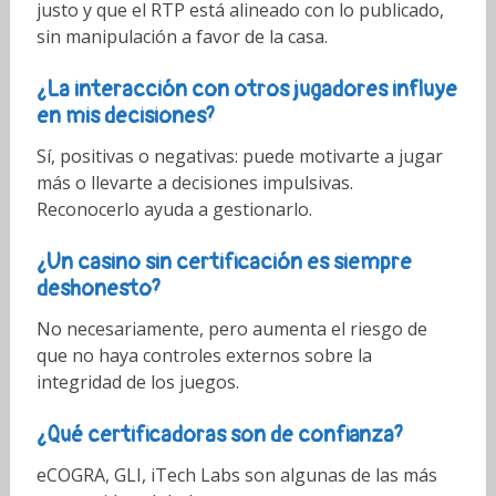
justo y que el RTP está alineado con lo publicado,
sin manipulación a favor de la casa.
¿La interacción con otros jugadores influye
en mis decisiones?
Sí, positivas o negativas: puede motivarte a jugar
más o llevarte a decisiones impulsivas.
Reconocerlo ayuda a gestionarlo.
¿Un casino sin certificación es siempre
deshonesto?
No necesariamente, pero aumenta el riesgo de
que no haya controles externos sobre la
integridad de los juegos.
¿Qué certificadoras son de confianza?
eCOGRA, GLI, iTech Labs son algunas de las más