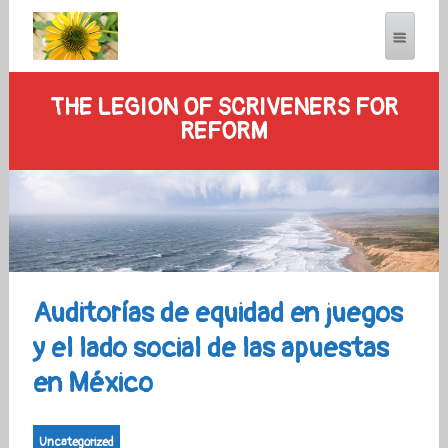
THE LEGION OF SCRIVENERS FOR
REFORM
Auditorías de equidad en juegos
y el lado social de las apuestas
en México
Uncategorized