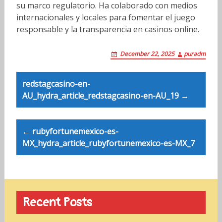
su marco regulatorio. Ha colaborado con medios
internacionales y locales para fomentar el juego
responsable y la transparencia en casinos online.
December 22, 2025
puradm
Post
redstagcasino-en-
navigation
AU_hydra_article_redstagcasino-en-AU_19 →
← rubyfortunemexico-es-
MX_hydra_article_rubyfortunemexico-es-MX_7
Recent Posts