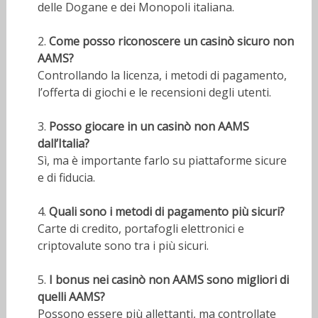
delle Dogane e dei Monopoli italiana.
Come posso riconoscere un casinò sicuro non
AAMS?
Controllando la licenza, i metodi di pagamento,
l’offerta di giochi e le recensioni degli utenti.
Posso giocare in un casinò non AAMS
dall’Italia?
Sì, ma è importante farlo su piattaforme sicure
e di fiducia.
Quali sono i metodi di pagamento più sicuri?
Carte di credito, portafogli elettronici e
criptovalute sono tra i più sicuri.
I bonus nei casinò non AAMS sono migliori di
quelli AAMS?
Possono essere più allettanti, ma controllate