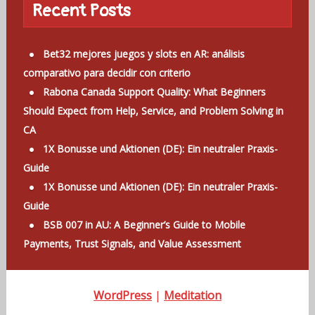
Recent Posts
Bet32 mejores juegos y slots en AR: análisis
comparativo para decidir con criterio
Rabona Canada Support Quality: What Beginners
Should Expect from Help, Service, and Problem Solving in
CA
1X Bonusse und Aktionen (DE): Ein neutraler Praxis-
Guide
1X Bonusse und Aktionen (DE): Ein neutraler Praxis-
Guide
BSB 007 in AU: A Beginner’s Guide to Mobile
Payments, Trust Signals, and Value Assessment
WordPress
|
Meditation