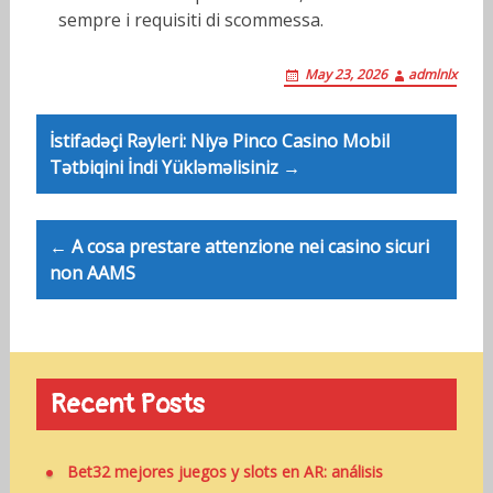
sempre i requisiti di scommessa.
May 23, 2026
admlnlx
Post
İstifadəçi Rəyleri: Niyə Pinco Casino Mobil
navigation
Tətbiqini İndi Yükləməlisiniz →
← A cosa prestare attenzione nei casino sicuri
non AAMS
Recent Posts
Bet32 mejores juegos y slots en AR: análisis