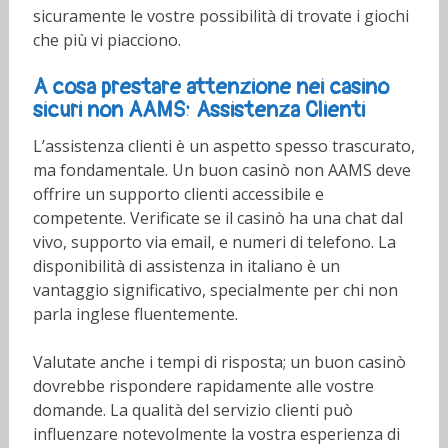
sicuramente le vostre possibilità di trovate i giochi
che più vi piacciono.
A cosa prestare attenzione nei casino
sicuri non AAMS: Assistenza Clienti
L’assistenza clienti è un aspetto spesso trascurato,
ma fondamentale. Un buon casinò non AAMS deve
offrire un supporto clienti accessibile e
competente. Verificate se il casinò ha una chat dal
vivo, supporto via email, e numeri di telefono. La
disponibilità di assistenza in italiano è un
vantaggio significativo, specialmente per chi non
parla inglese fluentemente.
Valutate anche i tempi di risposta; un buon casinò
dovrebbe rispondere rapidamente alle vostre
domande. La qualità del servizio clienti può
influenzare notevolmente la vostra esperienza di