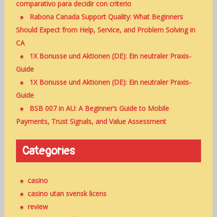
comparativo para decidir con criterio
Rabona Canada Support Quality: What Beginners
Should Expect from Help, Service, and Problem Solving in
CA
1X Bonusse und Aktionen (DE): Ein neutraler Praxis-
Guide
1X Bonusse und Aktionen (DE): Ein neutraler Praxis-
Guide
BSB 007 in AU: A Beginner’s Guide to Mobile
Payments, Trust Signals, and Value Assessment
Categories
casino
casino utan svensk licens
review