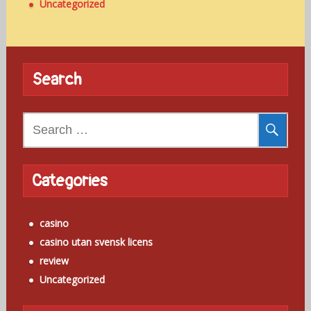
Uncategorized
Search
Search
for:
Categories
casino
casino utan svensk licens
review
Uncategorized