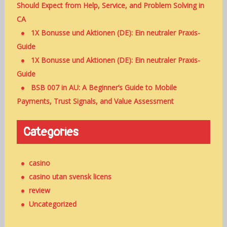
Should Expect from Help, Service, and Problem Solving in
CA
1X Bonusse und Aktionen (DE): Ein neutraler Praxis-
Guide
1X Bonusse und Aktionen (DE): Ein neutraler Praxis-
Guide
BSB 007 in AU: A Beginner’s Guide to Mobile
Payments, Trust Signals, and Value Assessment
Categories
casino
casino utan svensk licens
review
Uncategorized