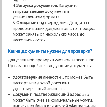
Загрузка документов:
Загрузите
запрашиваемые документы в
установленном формате.
Ожидание подтверждения:
Дождитесь
проверки ваших документов, этот процесс
может занять от нескольких часов до
нескольких суток.
Какие документы нужны для проверки?
Для успешной проверки учетной записи в Pin
Up вам понадобятся следующие документы:
Удостоверение личности:
Это может быть
паспорт или другой документ,
удостоверяющий личность.
Документ, подтверждающий адрес:
Это
может быть счёт за коммунальные услуги,
выписка из банка или другой официальный