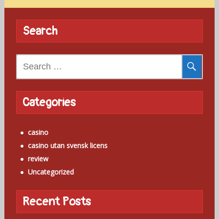
Search
Search
for:
Categories
casino
casino utan svensk licens
review
Uncategorized
Recent Posts