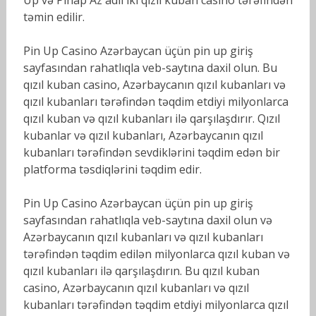
Up və Pinap Az adlı iki qızıl kuban casino tərəfindən
təmin edilir.
Pin Up Casino Azərbaycan üçün pin up giriş
sayfasından rahatlıqla veb-saytına daxil olun. Bu
qızıl kuban casino, Azərbaycanın qızıl kubanları və
qızıl kubanları tərəfindən təqdim etdiyi milyonlarca
qızıl kuban və qızıl kubanları ilə qarşılaşdırır. Qızıl
kubanlar və qızıl kubanları, Azərbaycanın qızıl
kubanları tərəfindən sevdiklərini təqdim edən bir
platforma təsdiqlərini təqdim edir.
Pin Up Casino Azərbaycan üçün pin up giriş
sayfasından rahatlıqla veb-saytına daxil olun və
Azərbaycanın qızıl kubanları və qızıl kubanları
tərəfindən təqdim edilən milyonlarca qızıl kuban və
qızıl kubanları ilə qarşılaşdırın. Bu qızıl kuban
casino, Azərbaycanın qızıl kubanları və qızıl
kubanları tərəfindən təqdim etdiyi milyonlarca qızıl