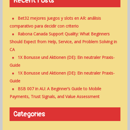
Recent Posts
Bet32 mejores juegos y slots en AR: análisis
comparativo para decidir con criterio
Rabona Canada Support Quality: What Beginners
Should Expect from Help, Service, and Problem Solving in
CA
1X Bonusse und Aktionen (DE): Ein neutraler Praxis-
Guide
1X Bonusse und Aktionen (DE): Ein neutraler Praxis-
Guide
BSB 007 in AU: A Beginner’s Guide to Mobile
Payments, Trust Signals, and Value Assessment
Categories