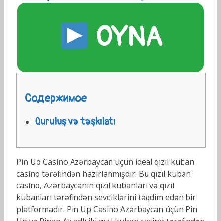
OYNA
Содержимое
Quruluş və təşkilatı
Pin Up Casino Azərbaycan üçün ideal qızıl kuban
casino tərəfindən hazırlanmışdır. Bu qızıl kuban
casino, Azərbaycanın qızıl kubanları və qızıl
kubanları tərəfindən sevdiklərini təqdim edən bir
platformadır. Pin Up Casino Azərbaycan üçün Pin