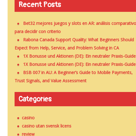
Recent Posts
Bet32 mejores juegos y slots en AR: análisis comparativ
para decidir con criterio
Rabona Canada Support Quality: What Beginners Should
Expect from Help, Service, and Problem Solving in CA
1X Bonusse und Aktionen (DE): Ein neutraler Praxis-Guide
1X Bonusse und Aktionen (DE): Ein neutraler Praxis-Guide
BSB 007 in AU: A Beginner’s Guide to Mobile Payments,
Trust Signals, and Value Assessment
Categories
casino
casino utan svensk licens
review