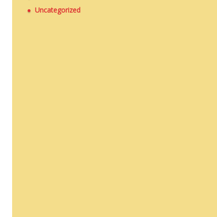
Uncategorized