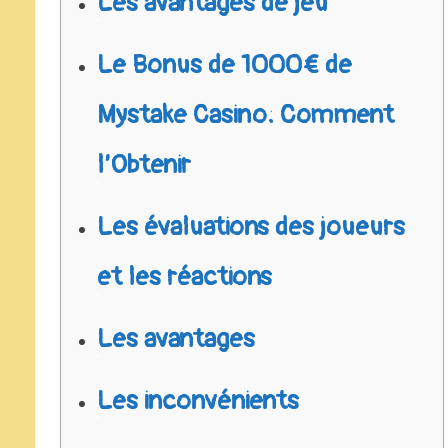
Les avantages de jeu
Le Bonus de 1000€ de
Mystake Casino: Comment
l’Obtenir
Les évaluations des joueurs
et les réactions
Les avantages
Les inconvénients