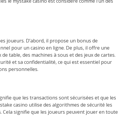
lles le mystake casino est considéré comme l’un des
es joueurs. D’abord, il propose un bonus de
nel pour un casino en ligne. De plus, il offre une
x de table, des machines à sous et des jeux de cartes.
té et sa confidentialité, ce qui est essentiel pour
ons personnelles.
gnifie que les transactions sont sécurisées et que les
take casino utilise des algorithmes de sécurité les
 Cela signifie que les joueurs peuvent jouer en toute