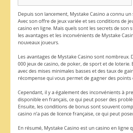
Depuis son lancement, Mystake Casino a connu un s
Avec son offre de jeux variée et ses conditions de jeu 
casino en ligne. Mais quels sont les secrets de son 
les avantages et les inconvénients de Mystake Casin
nouveaux joueurs.
Les avantages de Mystake Casino sont nombreux. D’ab
000 jeux de casino, de poker, de sport et de loterie. 
avec des mises minimales basses et des taux de gain
récompense qui vous permet de gagner des points 
Cependant, il y a également des inconvénients à pre
disponible en français, ce qui peut poser des problè
Ensuite, les conditions de bonus sont souvent comple
casino n’a pas de licence française, ce qui peut pos
En résumé, Mystake Casino est un casino en ligne qui