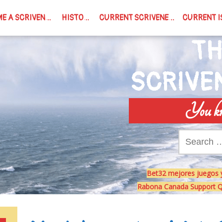
 A SCRIVENER!
HISTORY
CURRENT SCRIVENERS
CURRENT IS
TH
SCRIVE
You kno
Search
for:
Bet32 mejores juegos y 
Rabona Canada Support Qua
1X Bonusse 