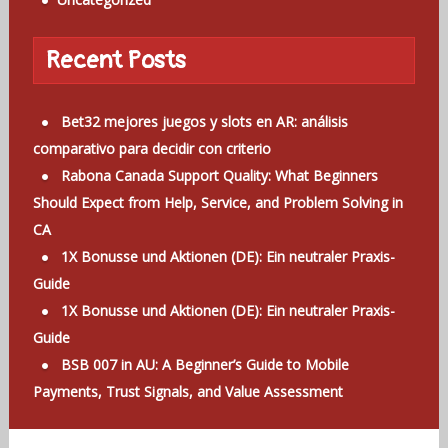
Recent Posts
Bet32 mejores juegos y slots en AR: análisis
comparativo para decidir con criterio
Rabona Canada Support Quality: What Beginners
Should Expect from Help, Service, and Problem Solving in
CA
1X Bonusse und Aktionen (DE): Ein neutraler Praxis-
Guide
1X Bonusse und Aktionen (DE): Ein neutraler Praxis-
Guide
BSB 007 in AU: A Beginner’s Guide to Mobile
Payments, Trust Signals, and Value Assessment