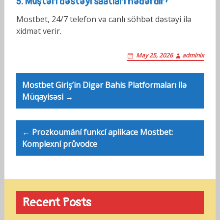
5. Müştəri dəstəyi saatları nədərdir?
Mostbet, 24/7 telefon və canlı söhbət dəstəyi ilə
xidmət verir.
May 25, 2026
admlnlx
Post
Mostbet Giriş’in Digər Bahis Platformaları ilə
navigation
Müqayisəsi →
← Prozkoumání funkcí aplikace Mostbet:
Komplexní průvodce
Recent Posts