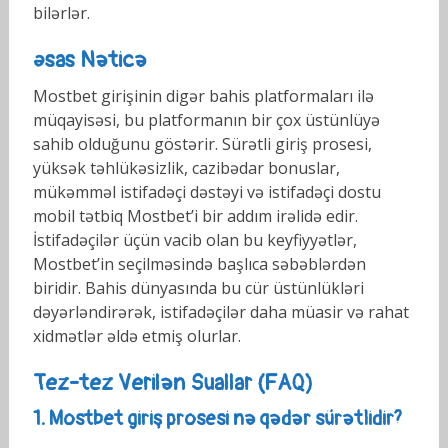
bilərlər.
Əsas Nəticə
Mostbet girişinin digər bahis platformaları ilə
müqayisəsi, bu platformanın bir çox üstünlüyə
sahib olduğunu göstərir. Sürətli giriş prosesi,
yüksək təhlükəsizlik, cazibədar bonuslar,
mükəmməl istifadəçi dəstəyi və istifadəçi dostu
mobil tətbiq Mostbet’i bir addım irəlidə edir.
İstifadəçilər üçün vacib olan bu keyfiyyətlər,
Mostbet’in seçilməsində başlıca səbəblərdən
biridir. Bahis dünyasında bu cür üstünlükləri
dəyərləndirərək, istifadəçilər daha müasir və rahat
xidmətlər əldə etmiş olurlar.
Tez-tez Verilən Suallar (FAQ)
1. Mostbet giriş prosesi nə qədər sürətlidir?