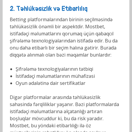
2. Təhlükəsizlik və Etibarlılıq
Betting platformalarından birinin seçilməsində
təhlükəsizlik önəmli bir aspektdir. Mostbet,
istifadəçi məlumatlarını qorumaq üçün qabaqcıl
şifrələmə texnologiyalarından istifadə edir. Bu da
onu daha etibarlı bir seçim halına gətirir. Burada
diqqətə alınmalı olan bəzi məqamlar bunlardır:
Şifrələmə texnologiyalarının tətbiqi
İstifadəçi məlumatlarının mühafizəsi
Oyun ədalətinə dair sertifikatlar
Digər platformalar arasında təhlükəsizlik
sahəsində fərqliliklər yaşanır. Bəzi platformalarda
istifadəçi məlumatlarına əlçatanlığı artıran
boşluqlar mövcuddur ki, bu da risk yaradır.
Mostbet, bu yöndəki etibarlılığı ilə öz