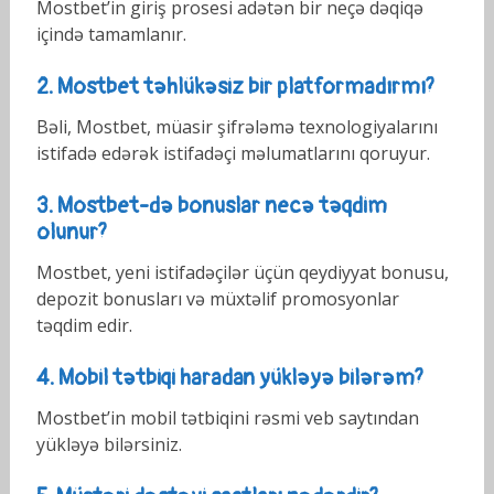
Mostbet’in giriş prosesi adətən bir neçə dəqiqə
içində tamamlanır.
2. Mostbet təhlükəsiz bir platformadırmı?
Bəli, Mostbet, müasir şifrələmə texnologiyalarını
istifadə edərək istifadəçi məlumatlarını qoruyur.
3. Mostbet-də bonuslar necə təqdim
olunur?
Mostbet, yeni istifadəçilər üçün qeydiyyat bonusu,
depozit bonusları və müxtəlif promosyonlar
təqdim edir.
4. Mobil tətbiqi haradan yükləyə bilərəm?
Mostbet’in mobil tətbiqini rəsmi veb saytından
yükləyə bilərsiniz.