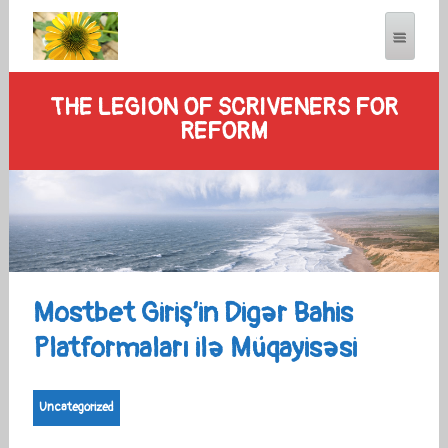
THE LEGION OF SCRIVENERS FOR
REFORM
Mostbet Giriş’in Digər Bahis
Platformaları ilə Müqayisəsi
Uncategorized