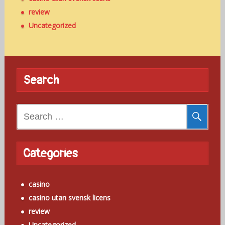
review
Uncategorized
Search
Search
for:
Categories
casino
casino utan svensk licens
review
Uncategorized