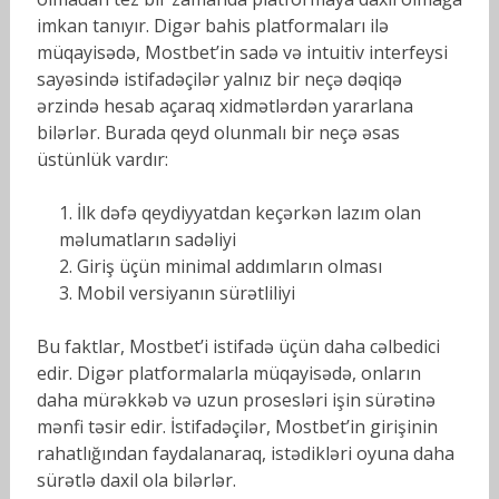
imkan tanıyır. Digər bahis platformaları ilə
müqayisədə, Mostbet’in sadə və intuitiv interfeysi
sayəsində istifadəçilər yalnız bir neçə dəqiqə
ərzində hesab açaraq xidmətlərdən yararlana
bilərlər. Burada qeyd olunmalı bir neçə əsas
üstünlük vardır:
İlk dəfə qeydiyyatdan keçərkən lazım olan
məlumatların sadəliyi
Giriş üçün minimal addımların olması
Mobil versiyanın sürətliliyi
Bu faktlar, Mostbet’i istifadə üçün daha cəlbedici
edir. Digər platformalarla müqayisədə, onların
daha mürəkkəb və uzun prosesləri işin sürətinə
mənfi təsir edir. İstifadəçilər, Mostbet’in girişinin
rahatlığından faydalanaraq, istədikləri oyuna daha
sürətlə daxil ola bilərlər.