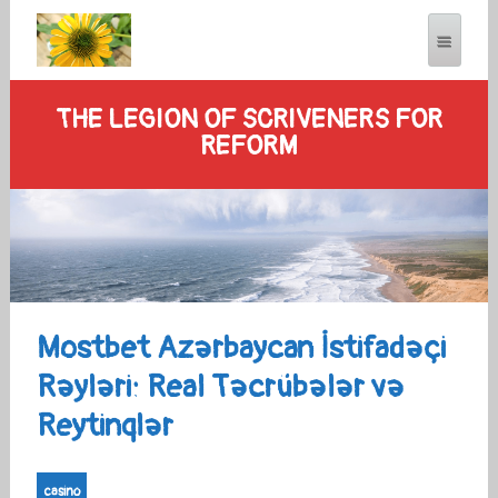
THE LEGION OF SCRIVENERS FOR
REFORM
Mostbet Azərbaycan İstifadəçi
Rəyləri: Real Təcrübələr və
Reytinqlər
casino