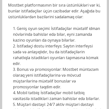
Mostbet platformasının bir sıra üstünlükləri var ki,
bunlar istifadəçilər üçün cazibədar edir. Aşağıda bu
üstünlüklərdən bəzilərini sadalamaq olar:
Geniş oyun seçimi: İstifadəçilər müxtəlif idman
növlərində bahislər edə bilər, eyni zamanda
kazino oyunları da oynaya bilərlər.
İstifadəçi dostu interfeys: Saytın interfeysi
sadə və anlaşıqlıdır, bu da istifadəçilərin
rahatlıqla istədikləri oyunları tapmasına kömək
edir.
Bonus və promosyonlar: Mostbet müntəzəm
olaraq yeni istifadəçilərinə və mövcud
müştərilərinə müxtəlif bonuslar və
promosyonlar təqdim edir.
Mobil tətbiq: İstifadəçilər mobil tətbiq
vasitəsilə istədikləri zaman bahislər edə bilərlər.
Müştəri dəstəyi: 24/7 aktiv müştəri dəstəyi