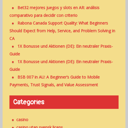
Bet32 mejores juegos y slots en AR: análisis
comparativo para decidir con criterio
Rabona Canada Support Quality: What Beginners
Should Expect from Help, Service, and Problem Solving in
CA
1X Bonusse und Aktionen (DE): Ein neutraler Praxis-
Guide
1X Bonusse und Aktionen (DE): Ein neutraler Praxis-
Guide
BSB 007 in AU: A Beginner’s Guide to Mobile
Payments, Trust Signals, and Value Assessment
Categories
casino
casino utan svensk licens