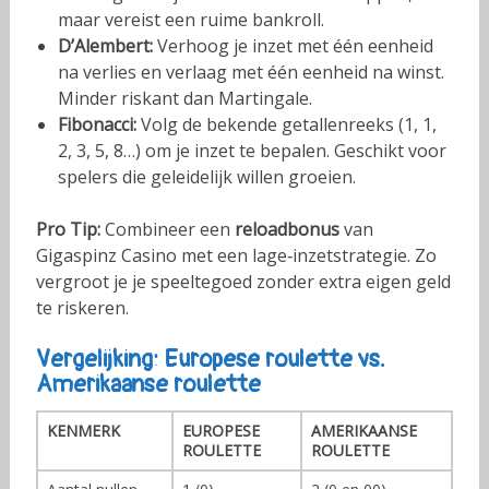
maar vereist een ruime bankroll.
D’Alembert:
Verhoog je inzet met één eenheid
na verlies en verlaag met één eenheid na winst.
Minder riskant dan Martingale.
Fibonacci:
Volg de bekende getallenreeks (1, 1,
2, 3, 5, 8…) om je inzet te bepalen. Geschikt voor
spelers die geleidelijk willen groeien.
Pro Tip:
Combineer een
reloadbonus
van
Gigaspinz Casino met een lage‑inzetstrategie. Zo
vergroot je je speeltegoed zonder extra eigen geld
te riskeren.
Vergelijking: Europese roulette vs.
Amerikaanse roulette
KENMERK
EUROPESE
AMERIKAANSE
ROULETTE
ROULETTE