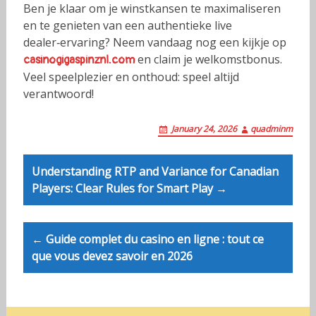
Ben je klaar om je winstkansen te maximaliseren
en te genieten van een authentieke live
dealer‑ervaring? Neem vandaag nog een kijkje op
en claim je welkomstbonus.
casinogigaspinznl.com
Veel speelplezier en onthoud: speel altijd
verantwoord!
January 24, 2026
quadminm
Post
Understanding RTP and Variance for Canadian
navigation
Players: Clear Rules for Smart Play →
← Guide complet du casino en ligne : tout ce
que vous devez savoir en 2026