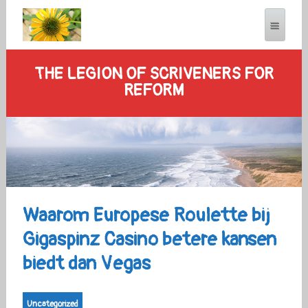
THE LEGION OF SCRIVENERS FOR
REFORM
Waarom Europese Roulette bij
Gigaspinz Casino betere kansen
biedt dan Vegas
Uncategorized