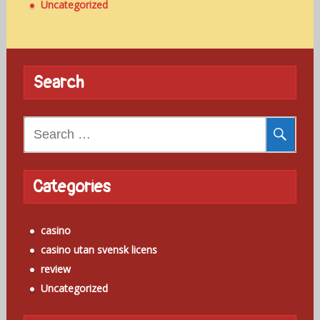
Uncategorized
Search
Search
for:
Categories
casino
casino utan svensk licens
review
Uncategorized