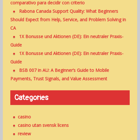
comparativo para decidir con criterio
Rabona Canada Support Quality: What Beginners
Should Expect from Help, Service, and Problem Solving in
CA
1X Bonusse und Aktionen (DE): Ein neutraler Praxis-
Guide
1X Bonusse und Aktionen (DE): Ein neutraler Praxis-
Guide
BSB 007 in AU: A Beginner’s Guide to Mobile
Payments, Trust Signals, and Value Assessment
Categories
casino
casino utan svensk licens
review