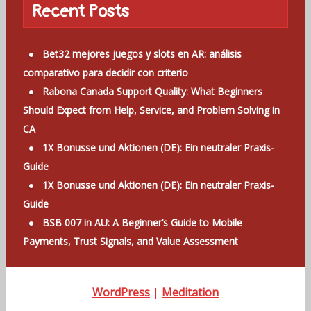
Recent Posts
Bet32 mejores juegos y slots en AR: análisis
comparativo para decidir con criterio
Rabona Canada Support Quality: What Beginners
Should Expect from Help, Service, and Problem Solving in
CA
1X Bonusse und Aktionen (DE): Ein neutraler Praxis-
Guide
1X Bonusse und Aktionen (DE): Ein neutraler Praxis-
Guide
BSB 007 in AU: A Beginner’s Guide to Mobile
Payments, Trust Signals, and Value Assessment
WordPress
|
Meditation