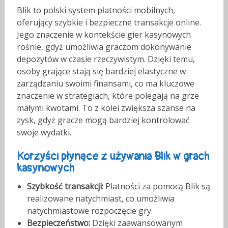
Blik to polski system płatności mobilnych,
oferujący szybkie i bezpieczne transakcje online.
Jego znaczenie w kontekście gier kasynowych
rośnie, gdyż umożliwia graczom dokonywanie
depozytów w czasie rzeczywistym. Dzięki temu,
osoby grające stają się bardziej elastyczne w
zarządzaniu swoimi finansami, co ma kluczowe
znaczenie w strategiach, które polegają na grze
małymi kwotami. To z kolei zwiększa szanse na
zysk, gdyż gracze mogą bardziej kontrolować
swoje wydatki.
Korzyści płynące z używania Blik w grach
kasynowych
Szybkość transakcji:
Płatności za pomocą Blik są
realizowane natychmiast, co umożliwia
natychmiastowe rozpoczęcie gry.
Bezpieczeństwo:
Dzięki zaawansowanym