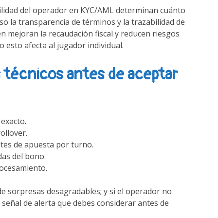
abilidad del operador en KYC/AML determinan cuánto
o la transparencia de términos y la trazabilidad de
n mejoran la recaudación fiscal y reducen riesgos
 esto afecta al jugador individual.
s técnicos antes de aceptar
 exacto.
ollover.
ites de apuesta por turno.
das del bono.
rocesamiento.
 de sorpresas desagradables; y si el operador no
a señal de alerta que debes considerar antes de