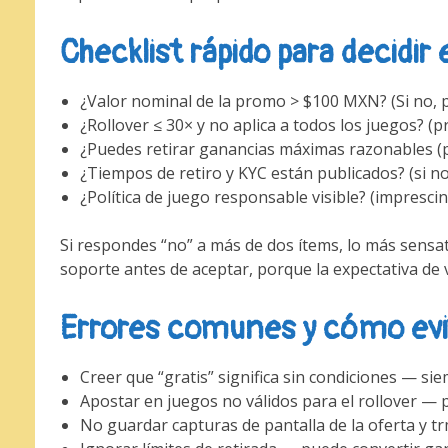
Checklist rápido para decidir
¿Valor nominal de la promo > $100 MXN? (Si no, 
¿Rollover ≤ 30× y no aplica a todos los juegos? (pr
¿Puedes retirar ganancias máximas razonables (p
¿Tiempos de retiro y KYC están publicados? (si no
¿Política de juego responsable visible? (imprescin
Si respondes “no” a más de dos ítems, lo más sensa
soporte antes de aceptar, porque la expectativa de
Errores comunes y cómo evi
Creer que “gratis” significa sin condiciones — siem
Apostar en juegos no válidos para el rollover — 
No guardar capturas de pantalla de la oferta y t