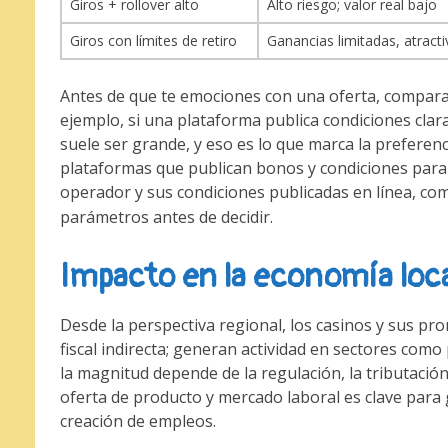
Giros + rollover alto
Alto riesgo; valor real bajo
Giros con límites de retiro
Ganancias limitadas, atract
Antes de que te emociones con una oferta, compara
ejemplo, si una plataforma publica condiciones claras
suele ser grande, y eso es lo que marca la preferenc
plataformas que publican bonos y condiciones para 
operador y sus condiciones publicadas en línea, c
parámetros antes de decidir.
Impacto en la economía local
Desde la perspectiva regional, los casinos y sus p
fiscal indirecta; generan actividad en sectores como 
la magnitud depende de la regulación, la tributación
oferta de producto y mercado laboral es clave para 
creación de empleos.