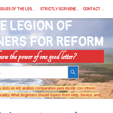
SUES OF THE LEGION
STRICTLY SCRIVENERS
CONTACT US
E LEGION OF
Disney Productions
Paramount Pictures
NERS FOR REFORM
Sony Pictures Entertainment Inc.
The Motion Picture Association
w the power of one good letter?
The National Association of
Broadcasters
The National Association of Theatre
Owners
Twentieth Century Fox Film
slots en AR: análisis comparativo para decidir con criterio
Corporation
lity: What Beginners Should Expect from Help, Service, and
Universal Pictures
Problem Solving in CA
Warners Bros. Entertainment Inc.
und Aktionen (DE): Ein neutraler Praxis-Guide