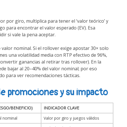
casino utan svensk licens
review
r por giro, multiplica para tener el ‘valor teórico’ y
Uncategorized
ego para encontrar el valor esperado (EV). Esa
ir si vale la pena aceptar.
Log in
Entries feed
alor nominal. Si el rollover exige apostar 30× solo
Comments feed
umes una volatilidad media con RTP efectivo de 96%,
WordPress.org
nvertir ganancias al retirar tras rollover). En la
uede bajar al 20–40% del valor nominal; por eso
ndo para ver recomendaciones tácticas.
 de promociones y su impacto
ESGO/BENEFICIO)
INDICADOR CLAVE
al nominal
Valor por giro y juegos válidos