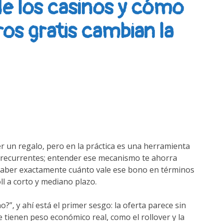
e los casinos y cómo
und Aktionen (DE): Ein neutraler Praxis-Guide
ner’s Guide to Mobile Payments, Trust Signals, and Value
os gratis cambian la
Assessment
August 2026
July 2026
June 2026
May 2026
April 2026
March 2026
r un regalo, pero en la práctica es una herramienta
February 2026
s recurrentes; entender ese mecanismo te ahorra
January 2026
s saber exactamente cuánto vale ese bono en términos
December 2025
 a corto y mediano plazo.
November 2025
October 2025
o?”, y ahí está el primer sesgo: la oferta parece sin
September 2025
 tienen peso económico real, como el rollover y la