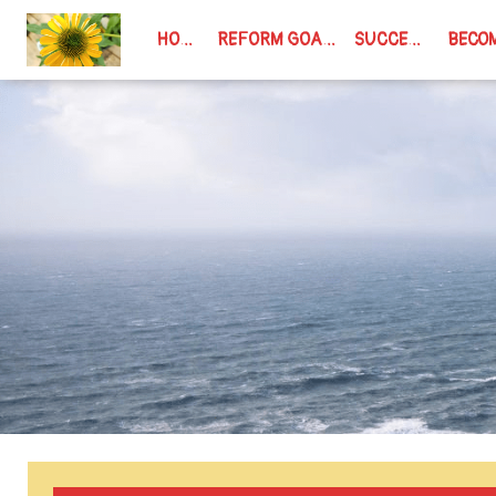
HOME
REFORM GOALS
SUCCESS!
BECOME