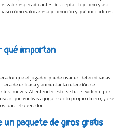
August 2025
 el valor esperado antes de aceptar la promo y así
o a paso cómo valorar esa promoción y qué indicadores
July 2025
June 2025
May 2025
April 2025
March 2025
or qué importan
May 2024
April 2024
March 2024
March 2023
perador que el jugador puede usar en determinadas
September 2022
rrera de entrada y aumentar la retención de
May 2022
entes nuevos. Al entender esto se hace evidente por
January 2022
buscan que vuelvas a jugar con tu propio dinero, y ese
os para el operador.
December 2021
November 2021
e un paquete de giros gratis
casino