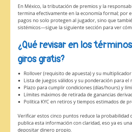
En México, la tributación de premios y la respons
termina efectivamente en la economía formal; por es
pagos no solo protegen al jugador, sino que tambié
sistémicos—sigue la siguiente sección para ver cómo
¿Qué revisar en los término
giros gratis?
Rollover (requisito de apuesta) y su multiplicador
Lista de juegos válidos y su ponderación para el r
Plazo para cumplir condiciones (días/hours) y lím
Límites máximos de retirada de ganancias deriva
Política KYC en retiros y tiempos estimados de p
Verificar estos cinco puntos reduce la probabilidad
publica esta información con claridad, eso ya es un
depositar dinero propio.