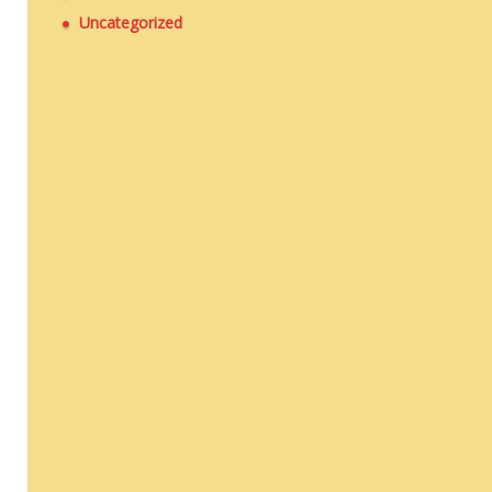
Uncategorized