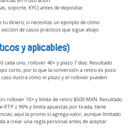
nancias en frustración.
ias, soporte, KYC) antes de depositar.
e tu dinero; si necesitas un ejemplo de cómo
 sección de casos prácticos que sigue abajo.
icos y aplicables)
50 cada uno, rollover 40× y plazo 7 días. Resultado
mpo corto, por lo que la conversión a retiro es poco
 caso ilustra cómo el plazo y el rollover pueden
on rollover 10× y límite de retiro $500 MXN. Resultado
e RTP ≥ 96% y limita apuestas por tirada, tiene
ncias; aquí la promo sí agrega valor, aunque limitado
uda a crear una regla personal antes de aceptar