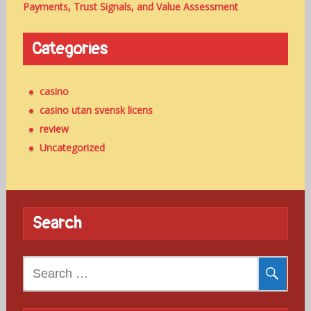
Payments, Trust Signals, and Value Assessment
Categories
casino
casino utan svensk licens
review
Uncategorized
Search
Search
for: