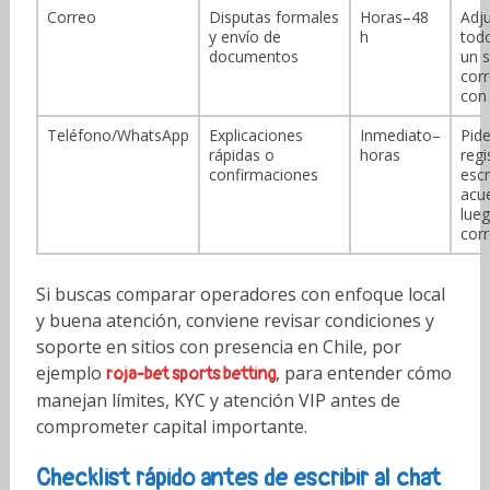
Correo
Disputas formales
Horas–48
Adj
y envío de
h
tod
documentos
un 
cor
con 
Teléfono/WhatsApp
Explicaciones
Inmediato–
Pid
rápidas o
horas
regi
confirmaciones
escr
acu
lue
cor
Si buscas comparar operadores con enfoque local
y buena atención, conviene revisar condiciones y
soporte en sitios con presencia en Chile, por
ejemplo
, para entender cómo
roja-bet sports betting
manejan límites, KYC y atención VIP antes de
comprometer capital importante.
Checklist rápido antes de escribir al chat