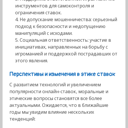
инструментов для самоконтроля и
ограничения ставок.
Не допускание мошенничества: серьезный
подход к безопасности и недопущению
манипуляций с исходами.
Социальная ответственность: участие в
инициативах, направленных на борьбу с
игроманией и поддержкой пострадавших от
этого явления.
Перспективы и изменения в этике ставок
С развитием технологий и увеличением
популярности онлайн-ставок, моральные и
этические вопросы становятся все более
актуальными. Ожидается, что в ближайшие
годы мы увидим влияние нескольких
тенденций: