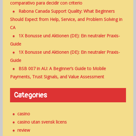
comparativo para decidir con criterio
Rabona Canada Support Quality: What Beginners
Should Expect from Help, Service, and Problem Solving in
CA
1X Bonusse und Aktionen (DE): Ein neutraler Praxis-
Guide
1X Bonusse und Aktionen (DE): Ein neutraler Praxis-
Guide
BSB 007 in AU: A Beginner’s Guide to Mobile
Payments, Trust Signals, and Value Assessment
Categories
casino
casino utan svensk licens
review