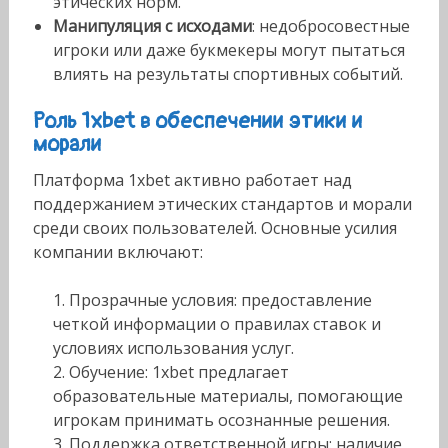
этических норм.
Манипуляция с исходами
: недобросовестные
игроки или даже букмекеры могут пытаться
влиять на результаты спортивных событий.
Роль 1xbet в обеспечении этики и
морали
Платформа 1xbet активно работает над
поддержанием этических стандартов и морали
среди своих пользователей. Основные усилия
компании включают:
Прозрачные условия: предоставление
четкой информации о правилах ставок и
условиях использования услуг.
Обучение: 1xbet предлагает
образовательные материалы, помогающие
игрокам принимать осознанные решения.
Поддержка ответственной игры: наличие