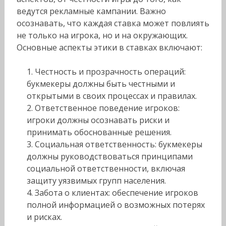
ведутся рекламные кампании. Важно
осознавать, что каждая ставка может повлиять
не только на игрока, но и на окружающих.
Основные аспекты этики в ставках включают:
Честность и прозрачность операций:
букмекеры должны быть честными и
открытыми в своих процессах и правилах.
Ответственное поведение игроков:
игроки должны осознавать риски и
принимать обоснованные решения.
Социальная ответственность: букмекеры
должны руководствоваться принципами
социальной ответственности, включая
защиту уязвимых групп населения.
Забота о клиентах: обеспечение игроков
полной информацией о возможных потерях
и рисках.