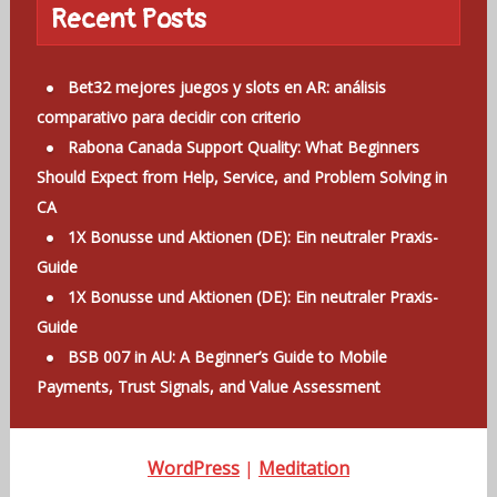
Recent Posts
Bet32 mejores juegos y slots en AR: análisis
comparativo para decidir con criterio
Rabona Canada Support Quality: What Beginners
Should Expect from Help, Service, and Problem Solving in
CA
1X Bonusse und Aktionen (DE): Ein neutraler Praxis-
Guide
1X Bonusse und Aktionen (DE): Ein neutraler Praxis-
Guide
BSB 007 in AU: A Beginner’s Guide to Mobile
Payments, Trust Signals, and Value Assessment
WordPress
|
Meditation