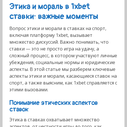
Этика и мораль в 1xbet
ставки: важные моменты
Вопрос этики и морали в ставках на спорт,
включая платформу 1xbet, вызывает
множество дискуссий. Важно понимать, что
ставки — это не просто игра на удачу, а
сложный процесс, в котором участвуют личные
убеждения, социальные нормы и юридические
аспекты. В этой статье мы разберем ключевые
аспекты этики и морали, касающиеся ставок на
спорт, а также выясним, как 1xbet справляется с
этими вызовами.
Понимание этических аспектов
ставок
Этика в ставках охватывает множество
аспектов, от честности игры до того, как